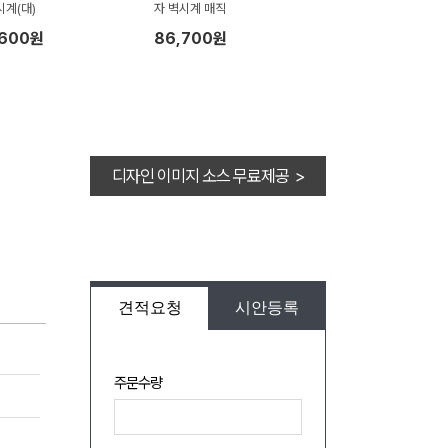
시계(대)
자 벽시계 매직
,600원
86,700원
디자인 이미지 소스 무료제공 >
견적요청
시안등록
주문수량