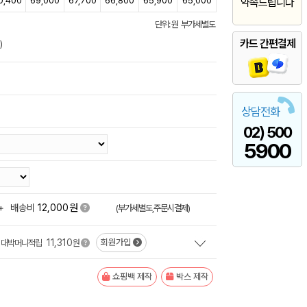
0,400
69,000
67,700
66,800
65,900
65,000
약속드립니다
단위: 원 부가세별도
카드 간편결제
)
상담전화
02) 500
5900
원
+
배송비
12,000
(부가세별도,주문시결제)
11,310
회원가입
대박머니적립
원
쇼핑백 제작
박스 제작