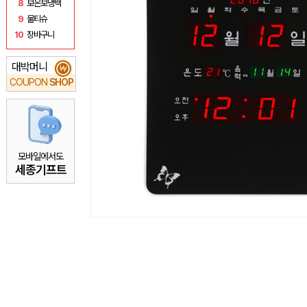
8
보온보냉백
9
물티슈
10
장바구니
대박머니
₩
COUPON
SHOP
모바일에서도
세종기프트