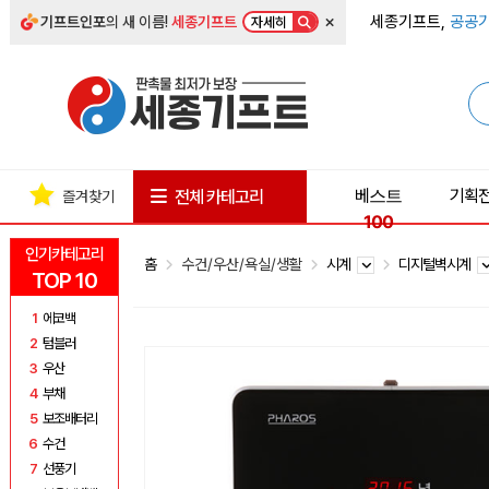
×
세종기프트,
공공기
기프트인포
의 새 이름!
세종기프트
자세히
베스트
기획
전체 카테고리
즐겨찾기
100
인기카테고리
홈
수건/우산/욕실/생활
시계
디지털벽시계
TOP 10
1
에코백
2
텀블러
3
우산
4
부채
5
보조배터리
6
수건
7
선풍기