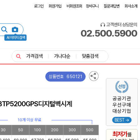
로그인
회원가입
비회원조회
장바구니
질문과답변
회사소개
고객센터 상담문의
02.500.5900
AI 이미지 검색
가격검색
가나다순
맞춤검색
650121
상품번호
공공기관
BTP5200GPS디지털벽시계
우선구매
대상기업
10개 이상 무료
BEST →
30
50
100
200
300
500
최저가
를