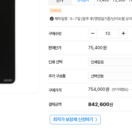
단가
75,400
72,300
7
견적문의
인쇄무료
제작일정 : 5~7일 (발주 후/영업일기준/난이도별 상이
구매수량
75,400
원
판매단가
인쇄 선택
추가 구성품
754,000
원
(부가세별도)
구매가격
842,600
결제금액
원
최저가 보장제 신청하기
〉