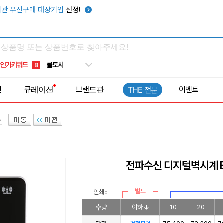
키캡
5
관 우선구매 대상기업
선정!
우산
6
텀블러
7
쿨토시
8
인기키워드
넥쿨러
9
타포린가방
10
전
큐레이션
브랜드관
이벤트
THE 전문
선풍기
1
전파수신 디지털벽시계 
별도
인쇄비
수량
이하
10
20