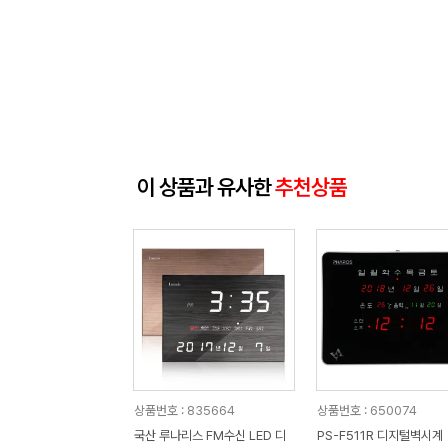
이 상품과 유사한
추천상품
상품번호 : 835664
상품번호 : 650074
국산 루나리스 FM수신 LED 디
PS-F511R 디지털벽시계