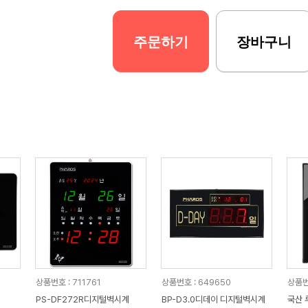
주문하기
장바구니
상품번호 : 711761
상품번호 : 649650
상품번
PS-DF272R디지털벽시계
BP-D3.0디데이 디지털벽시계
국산 루