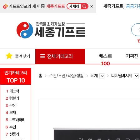
×
세종기프트,
공공기
기프트인포
의 새 이름!
세종기프트
자세히
베스트
기획전
전체 카테고리
즐겨찾기
100
인기카테고리
홈
수건/우산/욕실/생활
시계
디지털벽시계
TOP 10
1
에코백
2
텀블러
3
우산
4
부채
5
보조배터리
6
수건
7
선풍기