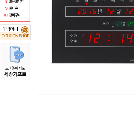
8
보온보냉백
9
물티슈
10
장바구니
대박머니
₩
COUPON
SHOP
모바일에서도
세종기프트