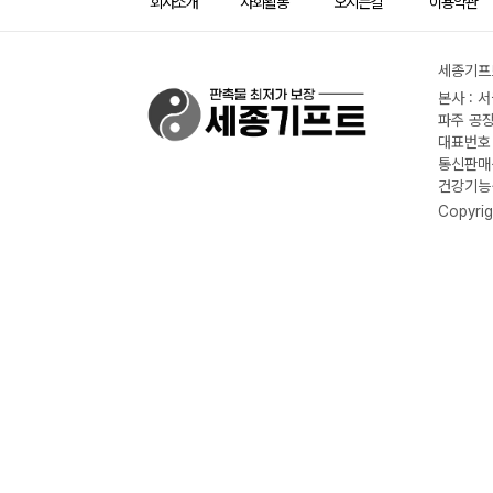
회사소개
사회활동
오시는길
이용약관
세종기프트
본사 : 
파주 공장
대표번호 :
통신판매신
건강기능식
Copyrig