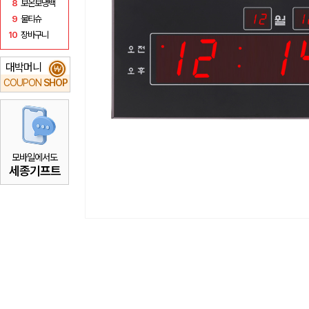
8
보온보냉백
9
물티슈
10
장바구니
대박머니
₩
COUPON
SHOP
모바일에서도
세종기프트