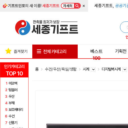
×
세종기프트,
공공기
기프트인포
의 새 이름!
세종기프트
자세히
베스트
기획전
전체 카테고리
즐겨찾기
100
인기카테고리
홈
수건/우산/욕실/생활
시계
디지털벽시계
TOP 10
1
에코백
2
텀블러
3
우산
4
부채
5
보조배터리
6
수건
7
선풍기