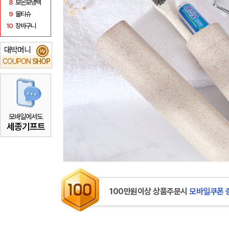
8
보온보냉백
9
물티슈
10
장바구니
대박머니
₩
COUPON
SHOP
모바일에서도
세종기프트
100만원이상 상품주문시
모바일쿠폰 