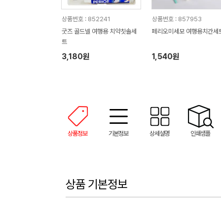
상품번호 : 852241
상품번호 : 857953
굿즈 골드넬 여행용 치약칫솔세
페리오미세모 여행용치간세
트
3,180원
1,540원
상품정보
기본정보
상세설명
인쇄샘플
상품 기본정보