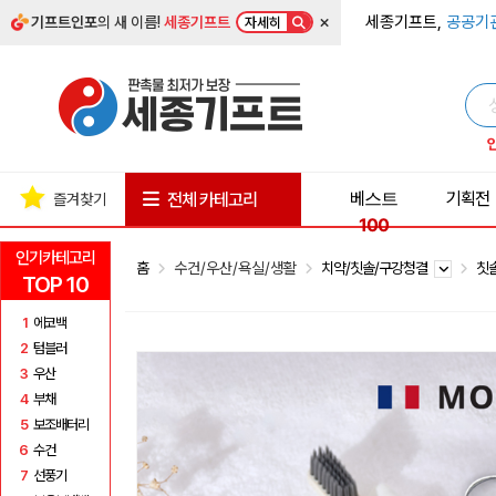
×
세종기프트,
공공기
기프트인포
의 새 이름!
세종기프트
자세히
베스트
기획전
전체 카테고리
즐겨찾기
100
인기카테고리
홈
수건/우산/욕실/생활
치약/칫솔/구강청결
칫
TOP 10
1
에코백
2
텀블러
3
우산
4
부채
5
보조배터리
6
수건
7
선풍기