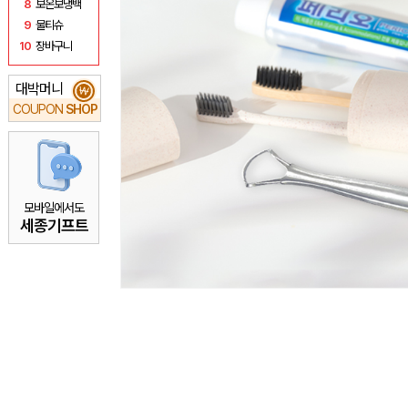
8
보온보냉백
9
물티슈
10
장바구니
대박머니
₩
COUPON
SHOP
모바일에서도
세종기프트