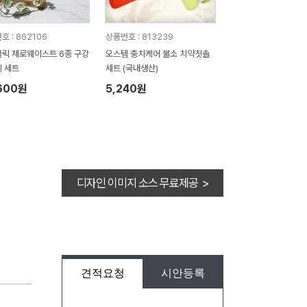
호 : 862106
상품번호 : 813239
릭 제로웨이스트 6종 구강
오스템 충치케어 불소 치약칫솔
 세트
세트 (국내생산)
600원
5,240원
디자인 이미지 소스 무료제공 >
견적요청
시안등록