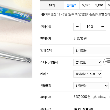
단가
5,370
5,190
5
견적문의
제작일정 : 3~5일 (발주 후/영업일기준/난이도별 상이
구매수량
5,370
원
판매단가
인쇄 선택
샘
스티커/라벨지
케이스
선물포장
537,000
원
(부가세별도)
구매가격
601,700
결제금액
원