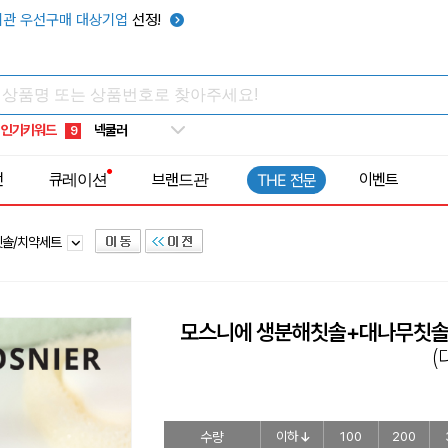
키캡
5
관 우선구매 대상기업
선정!
우산
6
텀블러
7
쿨토시
8
인기키워드
넥쿨러
9
타포린가방
10
전
큐레이션
브랜드관
이벤트
THE 전문
선풍기
1
칫솔/치약세트
모스니에 생분해칫솔+대나무칫솔
(
수량
이하
100
200