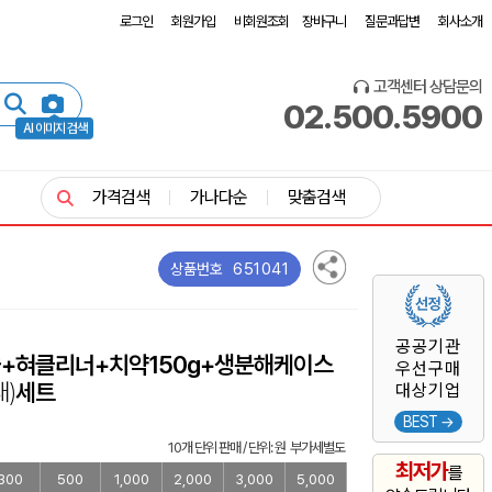
로그인
회원가입
비회원조회
장바구니
질문과답변
회사소개
고객센터 상담문의
02.500.5900
AI 이미지 검색
가격검색
가나다순
맞춤검색
651041
상품번호
공공기관
+혀클리너+치약150g+생분해케이스
우선구매
대)
세트
대상기업
BEST →
10개 단위 판매 / 단위: 원 부가세별도
최저가
를
300
500
1,000
2,000
3,000
5,000