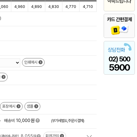
약속드립니다
,060
4,960
4,890
4,830
4,770
4,710
)
카드 간편결제
상담전화
02) 500
인쇄예시
5900
플
포장예시
샘플
원
+
배송비
10,000
(부가세별도,주문시결제)
8,055
회원가입
대박머니적립
원