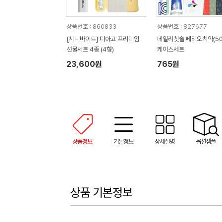
상품번호 : 860833
상품번호 : 827677
[시니바이트] 디아고 프리미엄
데일리칫솔 페리오치약(50
선물세트 4종 (4형)
케이스세트
23,600원
765원
상품정보
기본정보
상세설명
옵션샘플
상품 기본정보