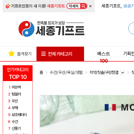
×
세종기프트,
공공기
기프트인포
의 새 이름!
세종기프트
자세히
베스트
기획
전체 카테고리
즐겨찾기
100
인기카테고리
홈
수건/우산/욕실/생활
치약/칫솔/구강청결
TOP 10
1
에코백
2
텀블러
3
우산
4
부채
5
보조배터리
6
수건
7
선풍기