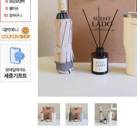
8
보온보냉백
9
물티슈
10
장바구니
대박머니
₩
COUPON
SHOP
모바일에서도
세종기프트