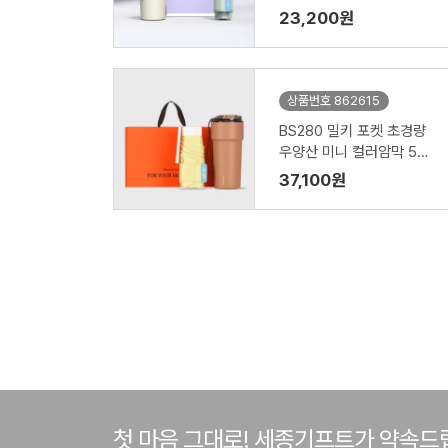
23,200원
상품번호 862615
BS280 밀키 포켓 초경량
우양산 미니 컬러암막 5단
양우산 선물세트 답례품+락
37,100원
앤락 텀블러세트 메트로 카
페 세라믹 텀블러 650ml
첫 마음 그대로! 세종기프트가 약속드