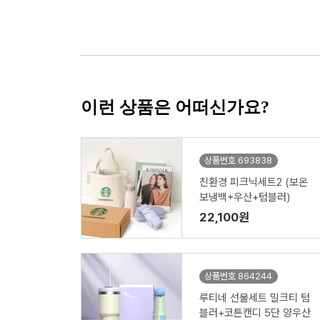
이런 상품은 어떠신가요?
상품번호 693838
친환경 피크닉세트2 (보온
보냉백+우산+텀블러)
22,100원
상품번호 864244
루티네 선물세트 밀크티 텀
블러+코튼캔디 5단 양우산