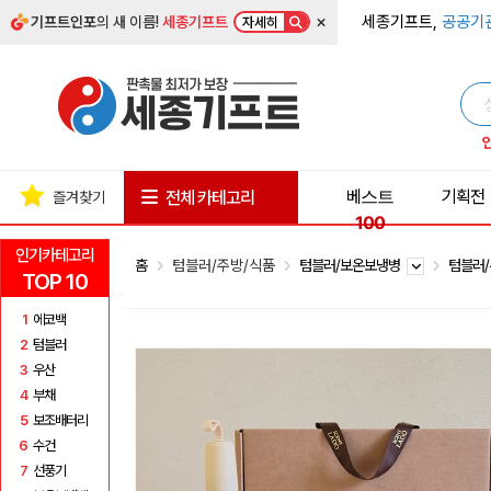
×
세종기프트,
공공기
기프트인포
의 새 이름!
세종기프트
자세히
베스트
기획전
전체 카테고리
즐겨찾기
100
인기카테고리
홈
텀블러/주방/식품
텀블러/보온보냉병
텀블러
TOP 10
1
에코백
2
텀블러
3
우산
4
부채
5
보조배터리
6
수건
7
선풍기