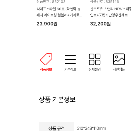
상품번호 : 832103
상품번호 : 835146
라이프스타일 60호 (락앤락 뉴
센트포유 스탠리 NEW스태
페더 라이트링 텀블러+기라로쉬
인트+포켓 5단양우산세트
3단 슬림 암막 우양산)
23,900원
32,200원
상품정보
기본정보
상세설명
시안샘플
상품 기본정보
상품 규격
310*348*110mm