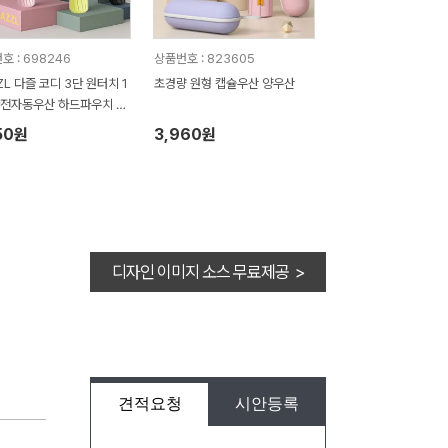
호 : 698246
상품번호 : 823605
ZL 다즐 코디 3단 원터치 1
초경량 원형 캡슐우산 양우산
완전자동우산 하드파우치 포
풀칼라인쇄)
50원
3,960원
디자인 이미지 소스 무료제공 >
견적요청
시안등록