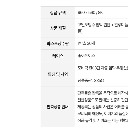
상품 규격
960 x 590 / 8K
고밀도방수 암막 원단 + 알루미늄 
상품 재질
들)
박스포장수량
1박스 36개
케이스
종이케이스
모비딕 8K 3단 자동 암막 우양산(
특징 및 사양
상품중량 : 335G
판촉물은 판촉을 목적으로 제작하
일반상품으로 판매는 신중히 판단
판촉상품 안내
제공되는 상품의 사진은 이해를 
모니터의 해상도, 이미지의 품질에
상품 규격 및 사이즈는 재는 방법