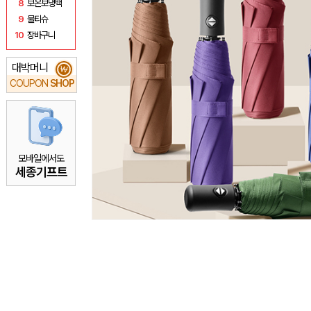
8
보온보냉백
9
물티슈
10
장바구니
대박머니
₩
COUPON
SHOP
모바일에서도
세종기프트