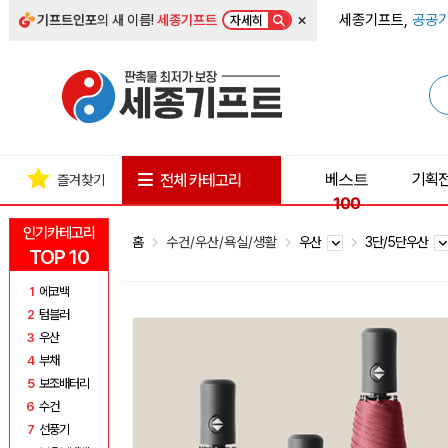
×
세종기프트,
공공기
기프트인포
의 새 이름!
세종기프트
자세히
베스트
기획
전체 카테고리
즐겨찾기
100
인기카테고리
홈
수건/우산/욕실/생활
우산
3단/5단우산
TOP 10
1
에코백
2
텀블러
3
우산
4
부채
5
보조배터리
6
수건
7
선풍기