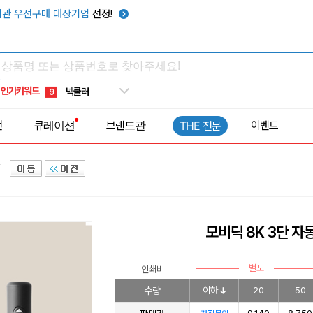
키캡
5
관 우선구매 대상기업
선정!
우산
6
텀블러
7
쿨토시
8
인기키워드
넥쿨러
9
타포린가방
10
전
큐레이션
브랜드관
이벤트
THE 전문
선풍기
1
모비딕 8K 3단 자
별도
인쇄비
수량
이하
20
50