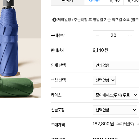
판매가
9,140
8,750
견적문의
제작일정 : 주문확정 후 영업일 기준 약 7일 소요 (발주
구매수량
9,140
원
판매단가
인쇄 선택
색상 선택
케이스
선물포장
182,800
원
(부가세별도)
구매가격