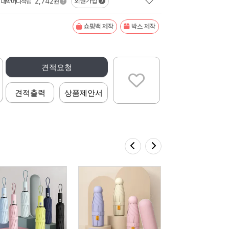
2,742
회원가입
대박머니적립
원
쇼핑백 제작
박스 제작
견적요청
견적출력
상품제안서