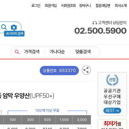
로그인
회원가입
비회원조회
장바구니
질문과답변
회사소개
고객센터 상담문의
02.500.5900
AI 이미지 검색
가격검색
가나다순
맞춤검색
653370
상품번호
공공기관
동 암막 우양산
(UPF50+)
우선구매
대상기업
100개 이상 무료
BEST →
100
300
500
1,000
3,000
최저가
를