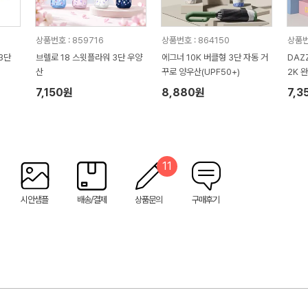
상품번호 : 859716
상품번호 : 864150
상품번
3단
브렐로 18 스윗플라워 3단 우양
에그너 10K 버클형 3단 자동 거
DAZ
산
꾸로 양우산(UPF50+)
2K 
함 (
7,150원
8,880원
7,3
11
시안샘플
배송/결제
상품문의
구매후기