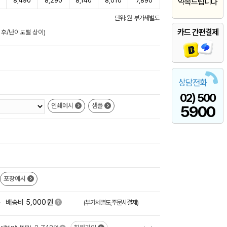
8,490
8,290
8,140
8,010
7,890
약속드립니다
단위: 원 부가세별도
카드 간편결제
 후/난이도별 상이)
상담전화
02) 500
인쇄예시
샘플
5900
포장예시
원
+
배송비
5,000
(부가세별도,주문시결제)