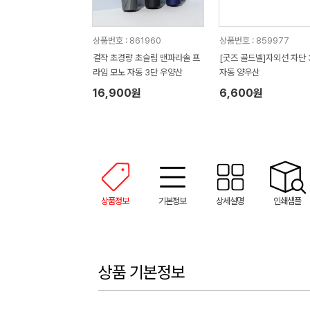
상품번호 : 861960
상품번호 : 859977
걸작 초경량 초슬림 맨파라솔 프
[굿즈 골드넬]자외선 차단 
라임 모노 자동 3단 우양산
자동 양우산
16,900원
6,600원
상품정보
기본정보
상세설명
인쇄샘플
상품 기본정보