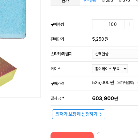
단가
5,250
5,070
견적문의
구매수량
5,250
원
판매단가
스티커/라벨지
케이스
525,000
원
(부가세별도)
구매가격
603,900
결제금액
원
최저가 보장제 신청하기
〉