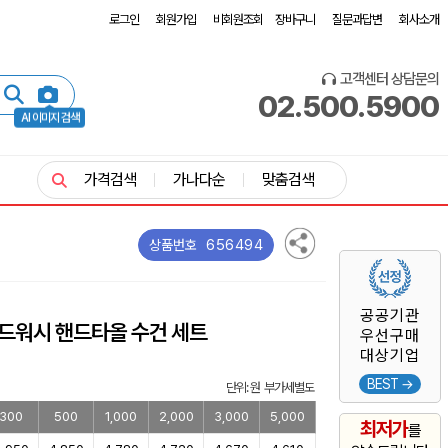
로그인
회원가입
비회원조회
장바구니
질문과답변
회사소개
고객센터 상담문의
02.500.5900
AI 이미지 검색
가격검색
가나다순
맞춤검색
656494
상품번호
공공기관
드워시 핸드타올 수건 세트
우선구매
대상기업
BEST →
단위: 원 부가세별도
300
500
1,000
2,000
3,000
5,000
최저가
를