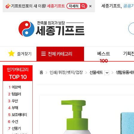
×
세종기프트,
공공기
기프트인포
의 새 이름!
세종기프트
자세히
베스트
기획
전체 카테고리
즐겨찾기
100
인기카테고리
홈
인쇄/휘장/뱃지/업장
선물세트
생활용품세
TOP 10
1
에코백
2
텀블러
3
우산
4
부채
5
보조배터리
6
수건
7
선풍기