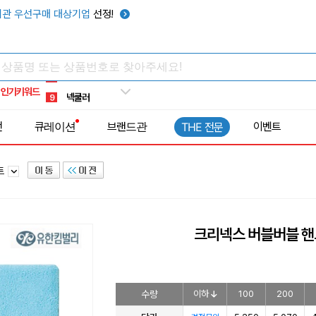
키캡
5
관 우선구매 대상기업
선정!
우산
6
텀블러
7
쿨토시
8
인기키워드
넥쿨러
9
타포린가방
10
전
큐레이션
브랜드관
이벤트
THE 전문
선풍기
1
트
크리넥스 버블버블 핸
수량
이하
100
200