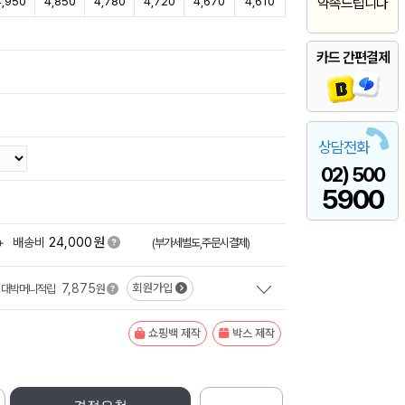
4,950
4,850
4,780
4,720
4,670
4,610
약속드립니다
카드 간편결제
상담전화
02) 500
5900
원
+
배송비
24,000
(부가세별도,주문시결제)
7,875
회원가입
대박머니적립
원
쇼핑백 제작
박스 제작