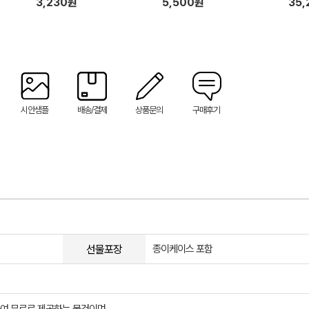
3,230원
5,500원
35
시안샘플
배송/결제
상품문의
구매후기
선물포장
종이케이스 포함