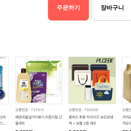
주문하기
장바구니
상품번호 : 737631
상품번호 : 760068
상품번
(바
애경곡물설거지용기.피죤리필 선
플씨드 투톤 빅사이즈 보온보냉
카카오
크리
물세트
백 + 보틀 2종 세트
카오
빅그립