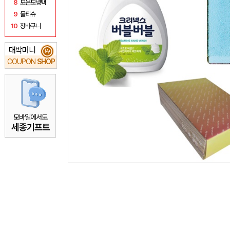
8
보온보냉백
9
물티슈
10
장바구니
대박머니
₩
COUPON
SHOP
모바일에서도
세종기프트