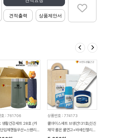
견적요청
견적출력
상품제안서
호 : 761706
상품번호 : 774173
 생활건강세트 28호 (카
쿨아이스세트 브생건131호(신신
5단입체핸들우산+스탠리
제약 롤온 쿨연고+바세린젤리
머그컵709ml)
+아쿠아쿨토시)