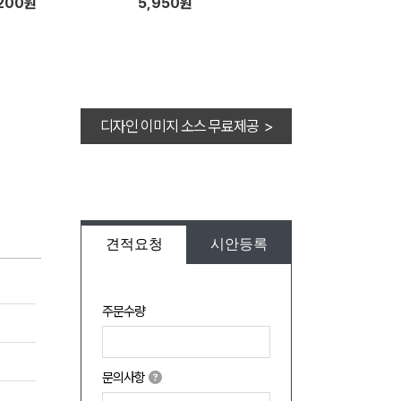
,200원
5,950원
디자인 이미지 소스 무료제공 >
견적요청
시안등록
주문수량
문의사항