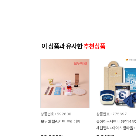
이 상품과 유사한
추천상품
상품번호 : 592638
상품번호 : 775697
모두애 힐링키트_프리미엄
쿨아이스세트 브생건145호
세린젤리+아이스 쿨타올+
넥스 쿨링물티슈)