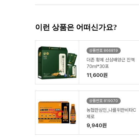
이런 상품은 어떠신가요?
상품번호 866819
더존 황제 산삼배양근 진액
70ml*30포
11,600원
상품번호 819070
농협한삼인_나를위한비타C
제로
9,940원