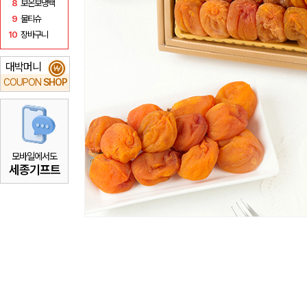
8
보온보냉백
9
물티슈
10
장바구니
대박머니
₩
COUPON
SHOP
모바일에서도
세종기프트