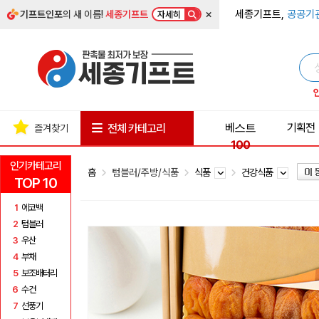
×
세종기프트,
공공기
기프트인포
의 새 이름!
세종기프트
자세히
베스트
기획전
전체 카테고리
즐겨찾기
100
인기카테고리
홈
텀블러/주방/식품
식품
건강식품
TOP 10
1
에코백
2
텀블러
3
우산
4
부채
5
보조배터리
6
수건
7
선풍기