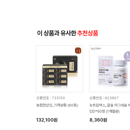
이 상품과 유사한
추천상품
상품번호 : 733150
상품번호 : 823867
농협한삼인_기력보황 (60포)
뉴트립맥스_칼슘 마그네슘 
민D*60정 (1개월분)
132,100원
8,360원