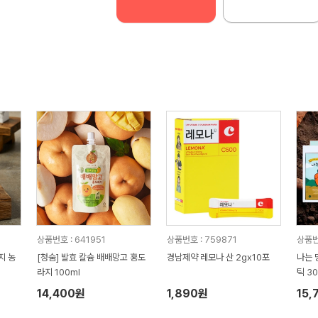
상품번호 : 641951
상품번호 : 759871
상품번
지 농
[청숨] 발효 칼슘 배배망고 홍도
경남제약 레모나 산 2gx10포
나는 
라지 100ml
틱 3
14,400원
1,890원
15,