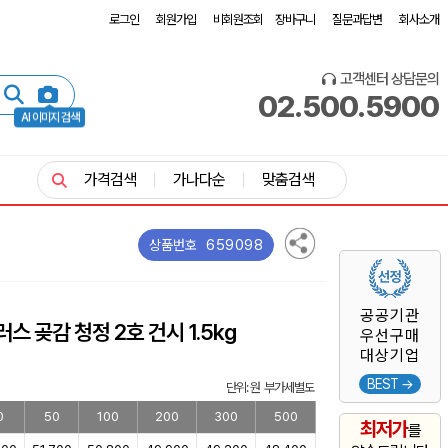
로그인
회원가입
비회원조회
장바구니
질문과답변
회사소개
고객센터 상담문의
02.500.5900
AI 이미지 검색
가격검색
가나다순
맞춤검색
659098
상품번호
공공기관
스 곶감 청정 2호 건시 1.5kg
우선구매
대상기업
BEST →
단위: 원 부가세별도
0
50
100
200
300
500
최저가
를