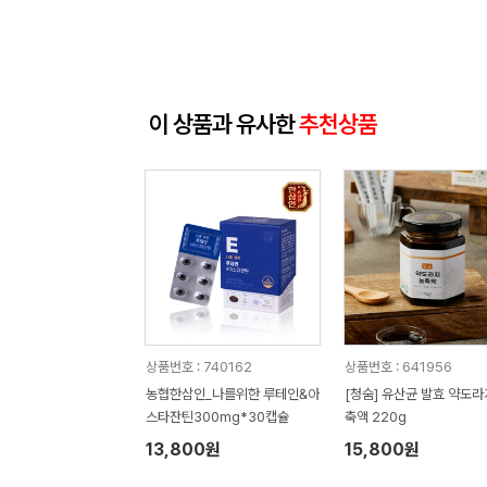
이 상품과 유사한
추천상품
상품번호 : 740162
상품번호 : 641956
농협한삼인_나를위한 루테인&아
[청숨] 유산균 발효 약도라
스타잔틴300mg*30캡슐
축액 220g
13,800원
15,800원