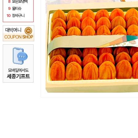
8
보온보냉백
9
물티슈
10
장바구니
대박머니
₩
COUPON
SHOP
모바일에서도
세종기프트