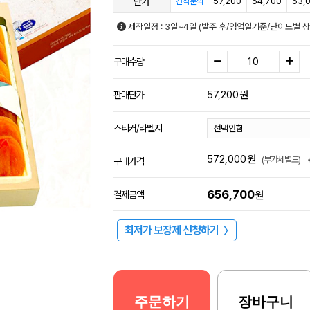
단가
57,200
54,700
53,
견적문의
제작일정 : 3일~4일 (발주 후/영업일기준/난이도별 상
구매수량
57,200
원
판매단가
스티커/라벨지
572,000
원
(부가세별도)
구매가격
656,700
결제금액
원
최저가 보장제 신청하기
〉
주문하기
장바구니