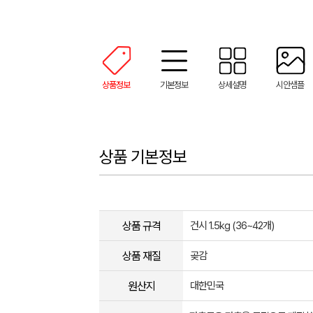
상품정보
기본정보
상세설명
시안샘플
상품 기본정보
상품 규격
건시 1.5kg (36~42개)
상품 재질
곶감
원산지
대한민국