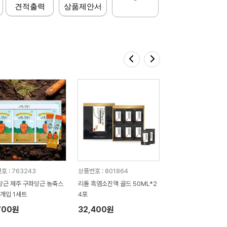
견적출력
상품제안서
호 : 763243
상품번호 : 801864
당근 제주 구좌당근 농축스
리튠 흑염소진액 골드 50ML*2
0개입 1세트
4포
700원
32,400원