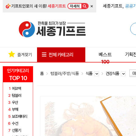
×
세종기프트,
공공기
기프트인포
의 새 이름!
세종기프트
자세히
베스트
기획
전체 카테고리
즐겨찾기
100
인기카테고리
홈
텀블러/주방/식품
식품
건강식품
TOP 10
1
에코백
2
텀블러
3
우산
4
부채
5
보조배터리
6
수건
7
선풍기