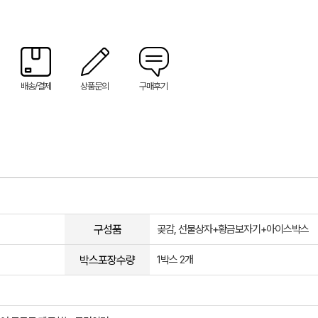
배송/결제
상품문의
구매후기
구성품
곶감, 선물상자+황금보자기+아이스박스
박스포장수량
1박스 2개