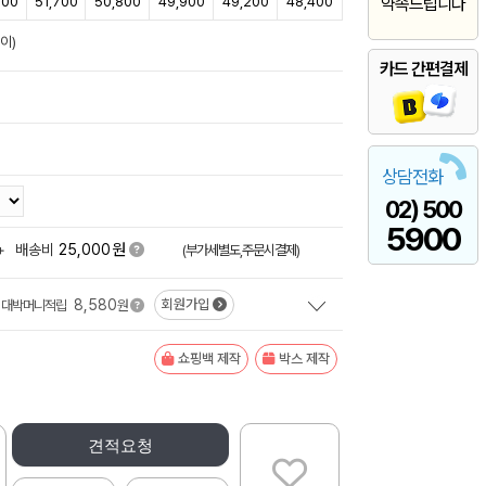
000
51,700
50,800
49,900
49,200
48,400
약속드립니다
이)
카드 간편결제
상담전화
02) 500
5900
원
+
배송비
25,000
(부가세별도,주문시결제)
8,580
회원가입
대박머니적립
원
쇼핑백 제작
박스 제작
견적요청