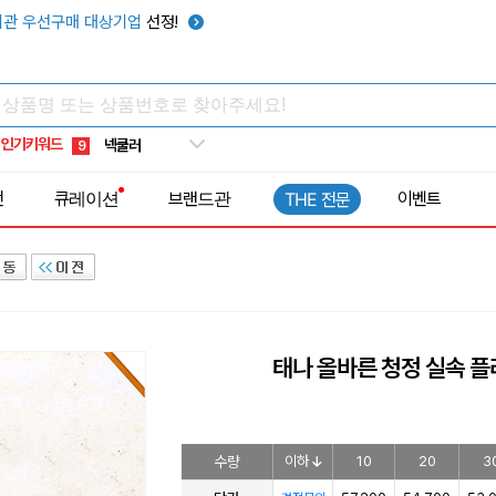
키캡
5
관 우선구매 대상기업
선정!
우산
6
텀블러
7
쿨토시
8
인기키워드
넥쿨러
9
타포린가방
10
전
큐레이션
브랜드관
이벤트
THE 전문
선풍기
1
태나 올바른 청정 실속 플러
수량
이하
10
20
3