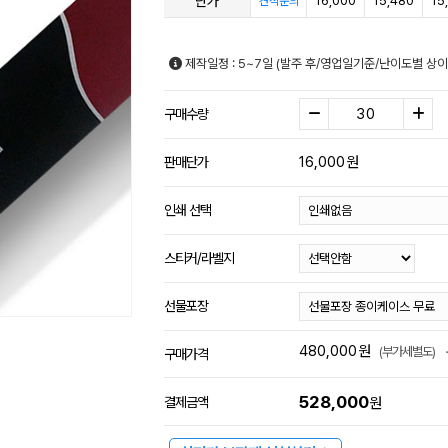
단가
16,000
15,480
15
견적문의
제작일정 : 5~7일 (발주 후/영업일기준/난이도별 상이
구매수량
16,000
원
판매단가
인쇄 선택
스티커/라벨지
선물포장
480,000
원
(부가세별도)
구매가격
528,000
결제금액
원