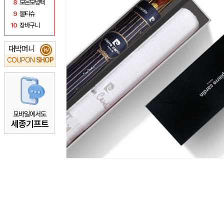
8
보온보냉백
9
물티슈
10
장바구니
대박머니
₩
COUPON
SHOP
모바일에서도
세종기프트