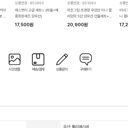
상품번호 : 853893
상품번호 : 853683
상품번
로커다
레스쁘리 고급 세트 L (타올+메
히든그립 초경량 우양산 미니 컬
비너그
본 슬
종프랑세즈 양우산)
러암막 5단 양우산 선물세트+LE
니 컬
선풍
D디지털 온도계 스트랩 스텐텀
트+무
17,500원
20,900원
17,
블러 460ml
50g
시안샘플
배송/결제
상품문의
구매후기
우산: 폴리에스테