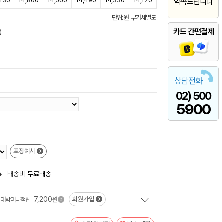
,130
14,860
14,660
14,490
14,330
14,170
약속드립니다
단위: 원 부가세별도
카드 간편결제
)
상담전화
02) 500
5900
포장예시
+
배송비
무료배송
7,200
회원가입
대박머니적립
원