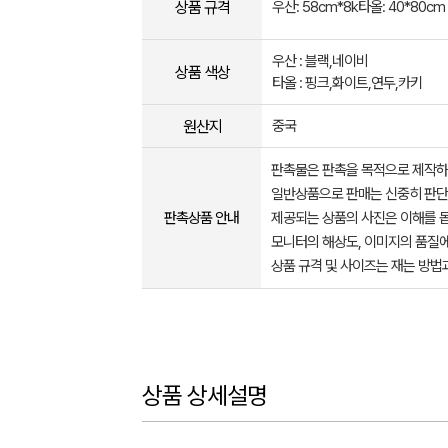
상품 규격
우산: 58cm*8k타올: 40*80cm
우산 : 블랙,네이비
상품 색상
타올 : 핑크,화이트,연두,카키
원산지
중국
판촉물은 판촉을 목적으로 제작하
일반상품으로 판매는 신중히 판단
판촉상품 안내
제공되는 상품의 사진은 이해를 
모니터의 해상도, 이미지의 품질에
상품 규격 및 사이즈는 재는 방법
상품 상세설명