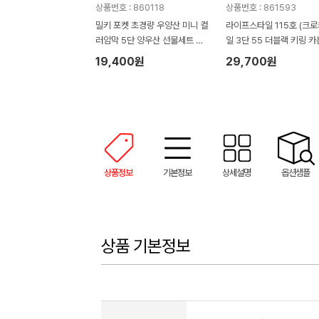
상품번호 : 860118
상품번호 : 861593
밀키 포켓 초경량 우양산 미니 컬
라이프스타일 115호 (크
러암막 5단 양우산 선물세트 답
일 3단 55 더블랙 키링 카
례품+무한타올세트 그레이 모달
림 암막 양우산 VIP+쿨링
19,400원
29,700원
180g 수건세트
기)
상품정보
기본정보
상세설명
옵션샘플
상품 기본정보