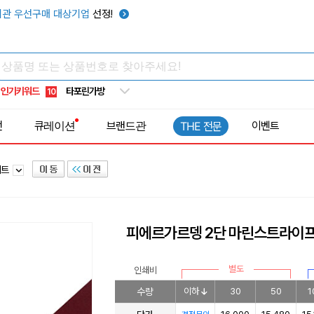
텀블러
7
관 우선구매 대상기업
선정!
쿨토시
8
넥쿨러
9
타포린가방
10
인기키워드
선풍기
1
전
큐레이션
브랜드관
이벤트
THE 전문
세트
피에르가르뎅 2단 마린스트라이프
별도
인쇄비
수량
이하
30
50
1