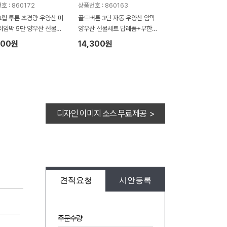
호 : 860172
상품번호 : 860163
립 투톤 초경량 우양산 미
골드버튼 3단 자동 우양산 암막
러암막 5단 양우산 선물세
양우산 선물세트 답례품+무한타
한타올세트 푸들이 40수 1
올세트 푸들이 40수 150g 수건
200원
14,300원
 수건세트
세트
디자인 이미지 소스 무료제공 >
견적요청
시안등록
주문수량