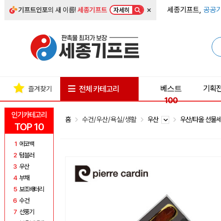
×
세종기프트,
공공기
기프트인포
의 새 이름!
세종기프트
자세히
베스트
기획
전체 카테고리
즐겨찾기
100
인기카테고리
홈
수건/우산/욕실/생활
우산
우산/타올 선물
TOP 10
1
에코백
2
텀블러
3
우산
4
부채
5
보조배터리
6
수건
7
선풍기