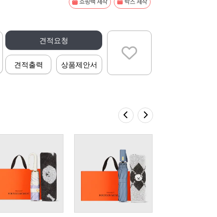
쇼핑백 제작
박스 제작
견적요청
견적출력
상품제안서