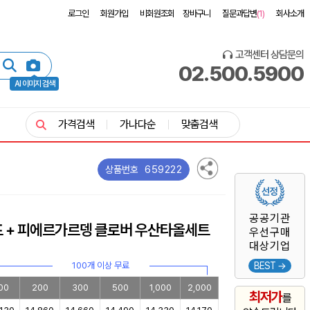
로그인
회원가입
비회원조회
장바구니
질문과답변
(1)
회사소개
고객센터 상담문의
02.500.5900
AI 이미지 검색
가격검색
가나다순
맞춤검색
659222
상품번호
공공기관
 + 피에르가르뎅 클로버 우산타올세트
우선구매
대상기업
100개 이상 무료
BEST →
00
200
300
500
1,000
2,000
최저가
를