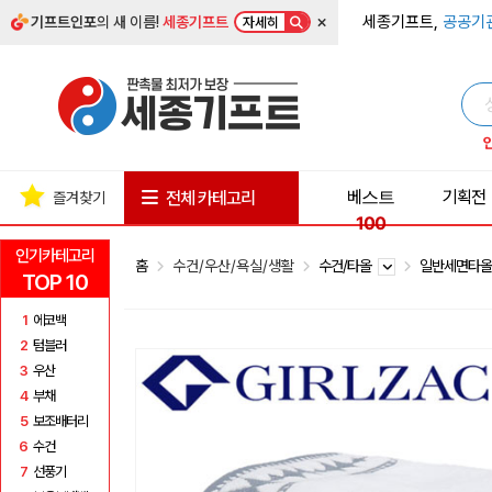
×
세종기프트,
공공기
기프트인포
의 새 이름!
세종기프트
자세히
베스트
기획전
전체 카테고리
즐겨찾기
100
인기카테고리
홈
수건/우산/욕실/생활
수건/타올
일반세면타
TOP 10
1
에코백
2
텀블러
3
우산
4
부채
5
보조배터리
6
수건
7
선풍기