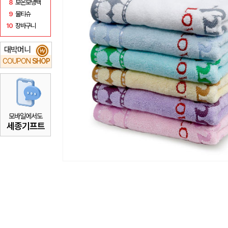
8
보온보냉백
9
물티슈
10
장바구니
대박머니
₩
COUPON
SHOP
모바일에서도
세종기프트