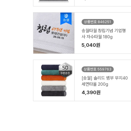
상품번호 846251
송월타월 창립기념 기업행
사 자수타월 180g
5,040원
상품번호 559763
[송월] 솔리드 뱀부 무지40
세면타올 200g
4,390원