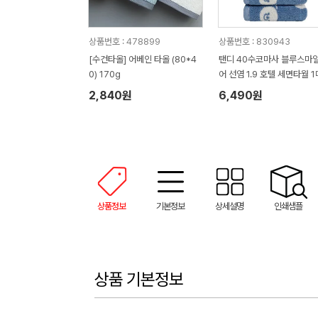
상품번호 : 478899
상품번호 : 830943
[수건타올] 어베인 타올 (80*4
탠디 40수코마사 블루스마
0) 170g
어 선염 1.9 호텔 세면타월 1
2,840원
6,490원
상품정보
기본정보
상세설명
인쇄샘플
상품 기본정보