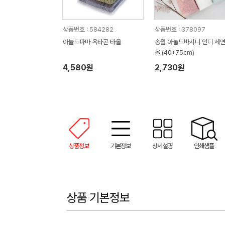
상품번호 : 584282
상품번호 : 378097
아놀드파마 옥타곤 타올
송월 아놀드바시니 인디 세
올 (40*75cm)
4,580원
2,730원
상품정보
기본정보
상세설명
인쇄샘플
상품 기본정보