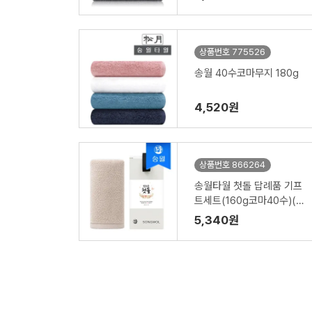
상품번호 775526
송월 40수코마무지 180g
4,520원
상품번호 866264
송월타월 첫돌 답례품 기프
트세트(160g코마40수)(전
용띠지 포함)
5,340원