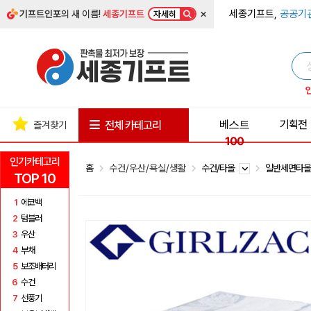
×
세종기프트,
공공기
기프트인포
의 새 이름!
세종기프트
자세히
베스트
기획전
전체 카테고리
즐겨찾기
100
인기카테고리
홈
수건/우산/욕실/생활
수건/타올
일반세면타
TOP 10
1
에코백
2
텀블러
3
우산
4
부채
5
보조배터리
6
수건
7
선풍기