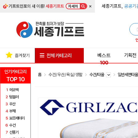
×
세종기프트,
공공기
기프트인포
의 새 이름!
세종기프트
자세히
베스트
기획전
전체 카테고리
즐겨찾기
100
인기카테고리
홈
수건/우산/욕실/생활
수건/타올
일반세면타
TOP 10
1
에코백
2
텀블러
3
우산
4
부채
5
보조배터리
6
수건
7
선풍기