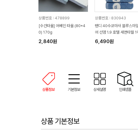
상품번호 : 478899
상품번호 : 830943
[수건타올] 어베인 타올 (80*4
탠디 40수코마사 블루스마
0) 170g
어 선염 1.9 호텔 세면타월 1
2,840원
6,490원
상품정보
기본정보
상세설명
인쇄샘플
상품 기본정보