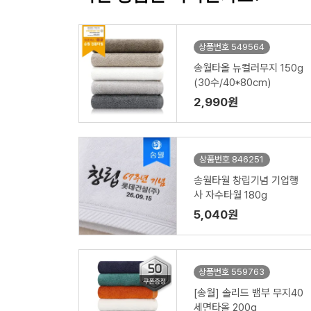
상품번호 549564
송월타올 뉴컬러무지 150g
(30수/40*80cm)
2,990원
상품번호 846251
송월타월 창립기념 기업행
사 자수타월 180g
5,040원
상품번호 559763
[송월] 솔리드 뱀부 무지40
세면타올 200g