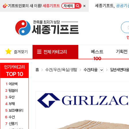
×
세종기프트,
공공기
기프트인포
의 새 이름!
세종기프트
자세히
베스트
기획전
전체 카테고리
즐겨찾기
100
인기카테고리
홈
수건/우산/욕실/생활
수건/타올
일반세면타
TOP 10
1
에코백
2
텀블러
3
우산
4
부채
5
보조배터리
6
수건
7
선풍기