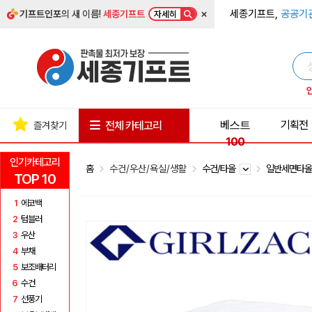
×
세종기프트,
공공기
기프트인포
의 새 이름!
세종기프트
자세히
베스트
기획전
전체 카테고리
즐겨찾기
100
인기카테고리
홈
수건/우산/욕실/생활
수건/타올
일반세면타
TOP 10
1
에코백
2
텀블러
3
우산
4
부채
5
보조배터리
6
수건
7
선풍기