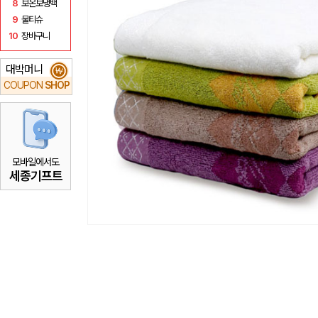
8
보온보냉백
9
물티슈
10
장바구니
대박머니
₩
COUPON
SHOP
모바일에서도
세종기프트