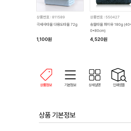
상품번호 : 811589
상품번호 : 550427
극세사타올 다용도타올 72g
송월타올 파미유 180g (40
0*80cm)
1,100원
4,520원
상품정보
기본정보
상세설명
인쇄샘플
상품 기본정보