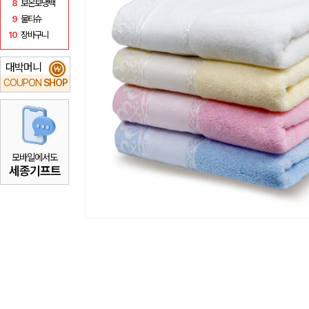
8
보온보냉백
9
물티슈
10
장바구니
대박머니
₩
COUPON
SHOP
모바일에서도
세종기프트