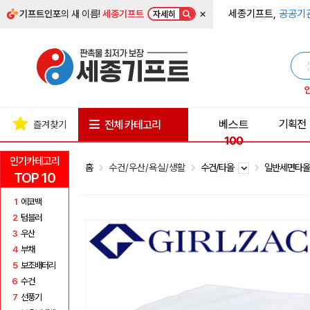
×
세종기프트,
공공기
기프트인포
의 새 이름!
세종기프트
자세히
베스트
기획전
전체 카테고리
즐겨찾기
100
인기카테고리
홈
수건/우산/욕실/생활
수건/타올
일반세면타
TOP 10
1
에코백
2
텀블러
3
우산
4
부채
5
보조배터리
6
수건
7
선풍기