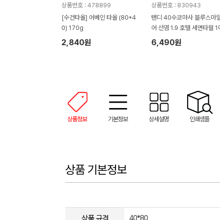
상품번호 : 478899
상품번호 : 830943
[수건타올] 어베인 타올 (80*4
탠디 40수코마사 블루스마
0) 170g
어 선염 1.9 호텔 세면타월 1
2,840원
6,490원
상품정보
기본정보
상세설명
인쇄샘플
상품 기본정보
상품 규격
40*80