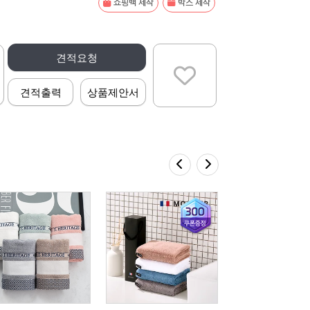
쇼핑백 제작
박스 제작
견적요청
견적출력
상품제안서