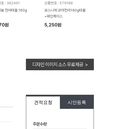
호 : 382461
상품번호 : 579188
늄 전사타올 160g
모스니에 코마전사190g타올
+와인케이스
070원
5,250원
디자인 이미지 소스 무료제공 >
견적요청
시안등록
주문수량