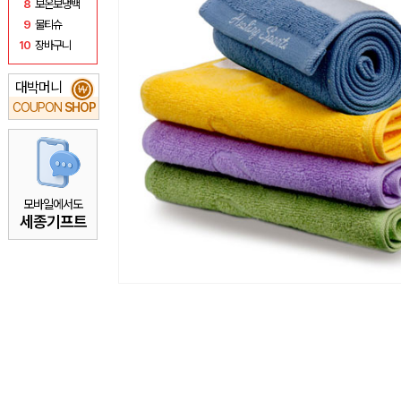
8
보온보냉백
9
물티슈
10
장바구니
대박머니
₩
COUPON
SHOP
모바일에서도
세종기프트