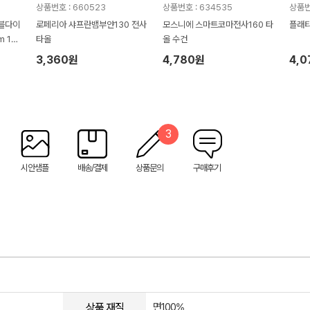
상품번호 : 660523
상품번호 : 634535
상품번
블다이
로페리아 샤프란뱀부얀130 전사
모스니에 스마트코마전사160 타
플래티
m 16
타올
올 수건
3,360원
4,780원
4,
3
시안샘플
배송/결제
상품문의
구매후기
상품 재질
면100%