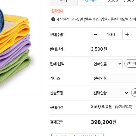
단가
3,500
3,360
견적문의
칼라인쇄
제작일정 : 4~5일 (발주 후/영업일기준/난이도별 상이
구매수량
3,500
원
판매단가
인쇄
인쇄 선택
케이스
선물포장
350,000
원
(부가세별도)
구매가격
398,200
결제금액
원