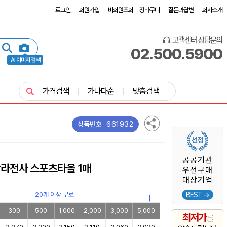
로그인
회원가입
비회원조회
장바구니
질문과답변
회사소개
고객센터 상담문의
02.500.5900
AI 이미지 검색
가격검색
가나다순
맞춤검색
661932
상품번호
공공기관
칼라전사 스포츠타올 1매
우선구매
대상기업
20개 이상 무료
BEST →
300
500
1,000
2,000
3,000
5,000
최저가
를