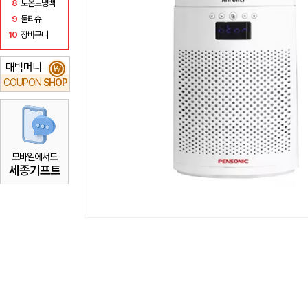
8
보온보냉백
9
물티슈
10
장바구니
대박머니
₩
COUPON
SHOP
모바일에서도
세종기프트