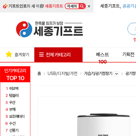
×
세종기프트,
공공기
기프트인포
의 새 이름!
세종기프트
자세히
베스트
기획전
전체 카테고리
즐겨찾기
100
인기카테고리
홈
USB/디지털/가전
가습기/공기청정기
공기
TOP 10
1
에코백
2
텀블러
3
우산
4
부채
5
보조배터리
6
수건
7
선풍기