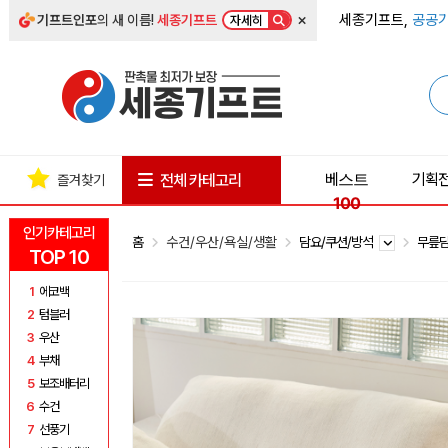
×
세종기프트,
공공기
기프트인포
의 새 이름!
세종기프트
자세히
베스트
기획
전체 카테고리
즐겨찾기
100
인기카테고리
홈
수건/우산/욕실/생활
담요/쿠션/방석
무릎
TOP 10
1
에코백
2
텀블러
3
우산
4
부채
5
보조배터리
6
수건
7
선풍기