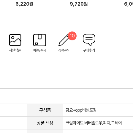
6,220원
9,720원
6,
10
시안샘플
배송/결제
상품문의
구매후기
구성품
담요+opp비닐포장
상품 색상
크림화이트,버터옐로우,피치,그레이