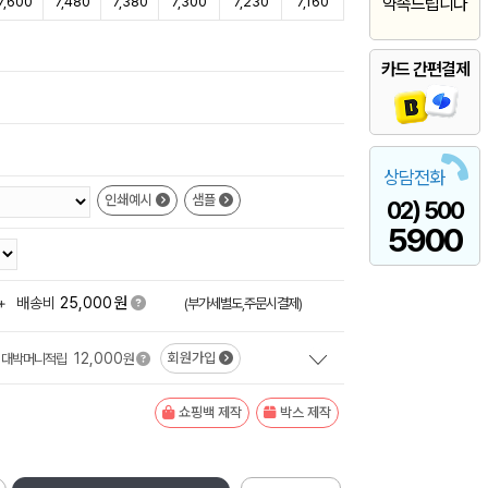
7,600
7,480
7,380
7,300
7,230
7,160
약속드립니다
카드 간편결제
상담전화
인쇄예시
샘플
02) 500
5900
원
+
배송비
25,000
(부가세별도,주문시결제)
12,000
회원가입
대박머니적립
원
쇼핑백 제작
박스 제작