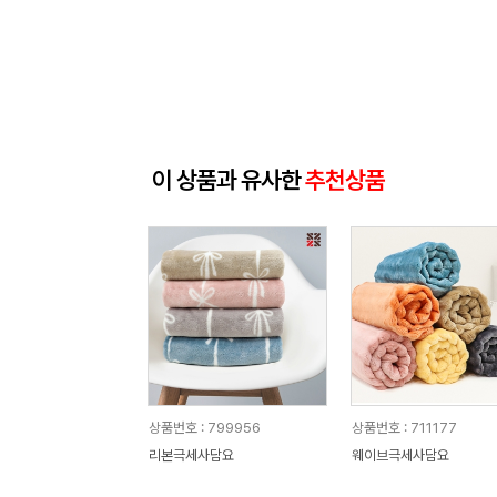
이 상품과 유사한
추천상품
상품번호 : 799956
상품번호 : 711177
리본극세사담요
웨이브극세사담요