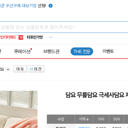
우산
6
관 우선구매 대상기업
선정!
텀블러
7
쿨토시
8
넥쿨러
9
타포린가방
인기키워드
10
선풍기
1
전
큐레이션
브랜드관
이벤트
THE 전문
담요
담요 무릎담요 극세사담요 제
수량
이하
100
200