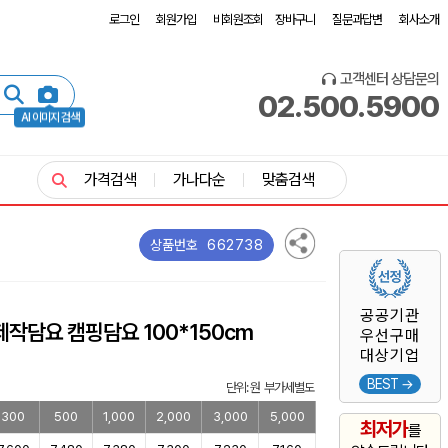
로그인
회원가입
비회원조회
장바구니
질문과답변
회사소개
고객센터 상담문의
02.500.5900
AI 이미지 검색
가격검색
가나다순
맞춤검색
662738
상품번호
공공기관
작담요 캠핑담요 100*150cm
우선구매
대상기업
BEST →
단위: 원 부가세별도
300
500
1,000
2,000
3,000
5,000
최저가
를