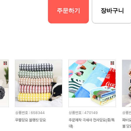
주문하기
장바구니
상품번호 : 658344
상품번호 : 470149
상품번
무릎담요 블랭킷 담요
주문제작 극세사 전사담요(중/특
파비오
대)
불 담