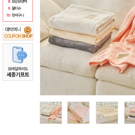
8
보온보냉백
9
물티슈
10
장바구니
대박머니
₩
COUPON
SHOP
모바일에서도
세종기프트