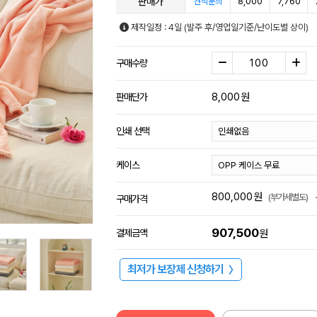
판매가
8,000
7,760
견적문의
제작일정 : 4일 (발주 후/영업일기준/난이도별 상이)
구매수량
8,000
원
판매단가
인쇄 선택
케이스
800,000
원
(부가세별도)
구매가격
907,500
결제금액
원
최저가 보장제 신청하기
〉