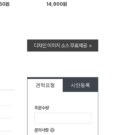
서커 무릎담요(S사이즈) 2종 세
050원
14,900원
트
디자인 이미지 소스 무료제공 >
견적요청
시안등록
주문수량
문의사항