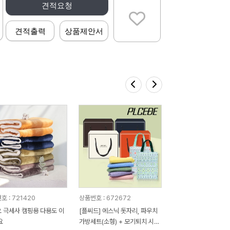
견적요청
견적출력
상품제안서
호 : 721420
상품번호 : 672672
 극세사 캠핑용 다용도 이
[플씨드] 에스닉 돗자리, 파우치
요
가방세트(소형) + 모기퇴치 시어