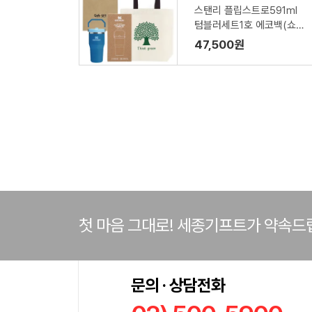
스탠리 플립스트로591ml
텀블러세트1호 에코백(쇼핑
백포함)
47,500원
첫 마음 그대로! 세종기프트가 약속드
문의 · 상담전화