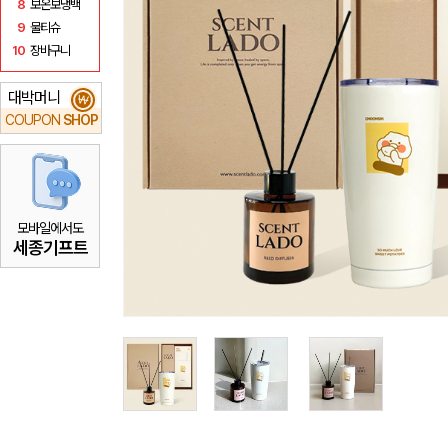
8
보온보냉백
9
물티슈
10
장바구니
대박머니
₩
COUPON
SHOP
모바일에서도
세종기프트