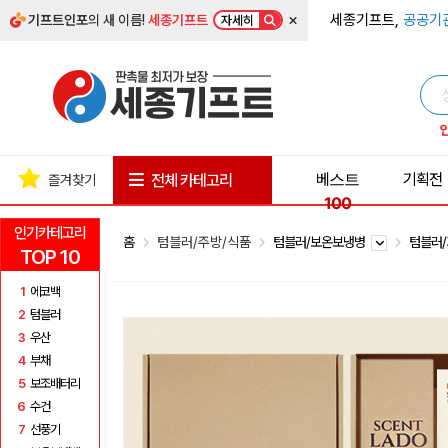
×
세종기프트,
공공기
기프트인포
의 새 이름!
세종기프트
자세히
베스트
기획전
전체 카테고리
즐겨찾기
100
인기카테고리
홈
텀블러/주방/식품
텀블러/보온보냉병
텀블러
TOP 10
1
에코백
2
텀블러
3
우산
4
부채
5
보조배터리
6
수건
7
선풍기