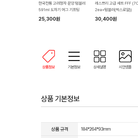
한국전통 고려청자 문양 텀블러
레스쁘리 고급 세트 FFF (7
591ml 도자기 머그 기프팅
2ea+텀블러(벅스로얄))
25,300원
30,400원
상품정보
기본정보
상세설명
시안샘플
상품 기본정보
상품 규격
184*264*93mm