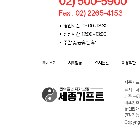
02) 500-5900
Fax : 02) 2265-4153
영업시간 09:00~18:30
점심시간 12:00~13:00
주말 및 공휴일 휴무
회사소개
사회활동
오시는길
이용약관
세종기프트
본사 : 
파주 공장
대표번호 :
통신판매신
건강기능식
Copyrig