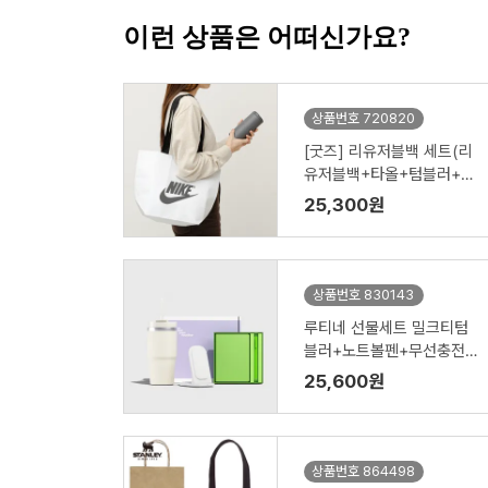
이런 상품은 어떠신가요?
상품번호 720820
[굿즈] 리유저블백 세트(리
유저블백+타올+텀블러+공
기청정기)
25,300원
상품번호 830143
루티네 선물세트 밀크티텀
블러+노트볼펜+무선충전
기
25,600원
상품번호 864498