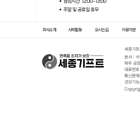
점심시간 12:00~13:00
주말 및 공휴일 휴무
회사소개
사회활동
오시는길
이용약관
세종기프트
본사 : 
파주 공장
대표번호 :
통신판매신
건강기능식
Copyrig