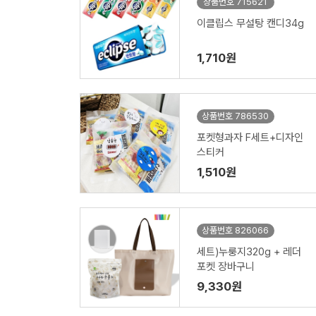
상품번호 715621
이클립스 무설탕 캔디34g
1,710원
상품번호 786530
포켓형과자 F세트+디자인
스티커
1,510원
상품번호 826066
세트)누룽지320g + 레더
포켓 장바구니
9,330원