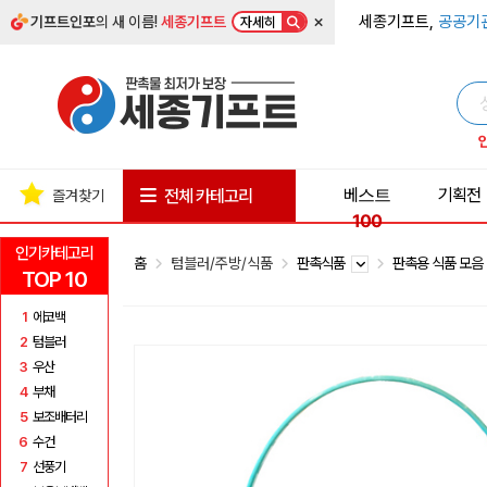
×
세종기프트,
공공기
기프트인포
의 새 이름!
세종기프트
자세히
베스트
기획전
전체 카테고리
즐겨찾기
100
인기카테고리
홈
텀블러/주방/식품
판촉식품
판촉용 식품 모
TOP 10
1
에코백
2
텀블러
3
우산
4
부채
5
보조배터리
6
수건
7
선풍기