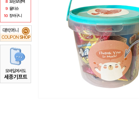
8
보온보냉백
9
물티슈
10
장바구니
대박머니
₩
COUPON
SHOP
모바일에서도
세종기프트