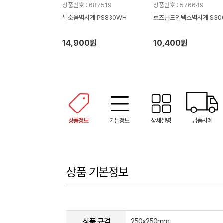
상품번호 : 687519
상품번호 : 576649
무소음벽시계 PS830WH
로즈골드인텍스벽시계 S30
14,900원
10,400원
상품정보
기본정보
상세설명
납품사례
상품 기본정보
상품 규격
250x250mm