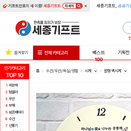
×
세종기프트,
공공기
기프트인포
의 새 이름!
세종기프트
자세히
베스트
기획전
전체 카테고리
즐겨찾기
100
인기카테고리
홈
수건/우산/욕실/생활
시계
원형 벽시계
TOP 10
1
에코백
2
텀블러
3
우산
4
부채
5
보조배터리
6
수건
7
선풍기