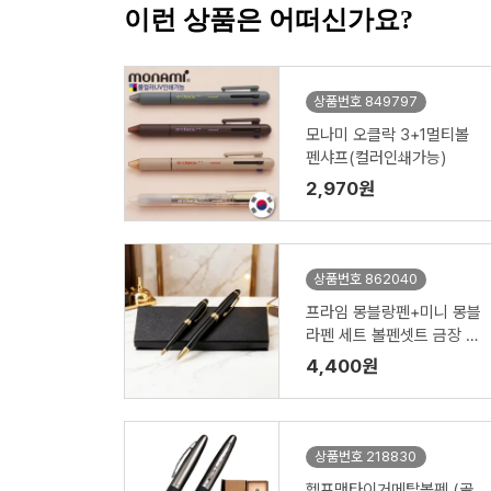
이런 상품은 어떠신가요?
상품번호 849797
모나미 오클락 3+1멀티볼
펜샤프(컬러인쇄가능)
2,970원
상품번호 862040
프라임 몽블랑펜+미니 몽블
라펜 세트 볼펜셋트 금장 은
장 케이스제공
4,400원
상품번호 218830
헬프맨타이거메탈볼펜 (골