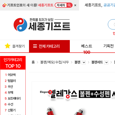
×
세종기프트,
공공기
기프트인포
의 새 이름!
세종기프트
자세히
베스트
기획전
전체 카테고리
즐겨찾기
100
인기카테고리
홈
볼펜/메모/수첩/사무
볼펜
볼펜세트
TOP 10
1
에코백
2
텀블러
3
우산
4
부채
5
보조배터리
6
수건
7
선풍기