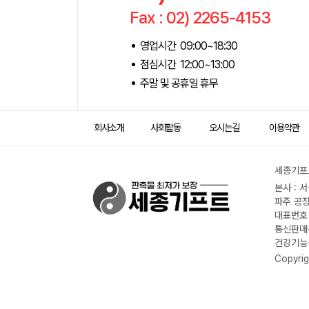
Fax : 02) 2265-4153
영업시간 09:00~18:30
점심시간 12:00~13:00
주말 및 공휴일 휴무
회사소개
사회활동
오시는길
이용약관
세종기프트
본사 : 
파주 공장
대표번호 :
통신판매신
건강기능식
Copyrig