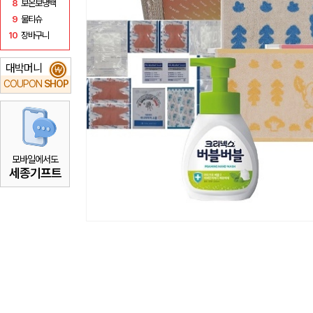
8
보온보냉백
9
물티슈
10
장바구니
대박머니
₩
COUPON
SHOP
모바일에서도
세종기프트