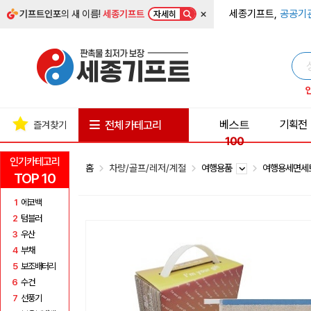
×
세종기프트,
공공기
기프트인포
의 새 이름!
세종기프트
자세히
베스트
기획전
전체 카테고리
즐겨찾기
100
인기카테고리
홈
차량/골프/레저/계절
여행용품
여행용세면
TOP 10
1
에코백
2
텀블러
3
우산
4
부채
5
보조배터리
6
수건
7
선풍기