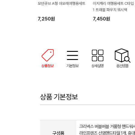
모던큐브 A형 아모레여행용세트
이지캐리 여행용세트 C타입 3
1 트래블 파우치 워시백
7,250원
7,450원
상품정보
기본정보
상세설명
옵션샘플
상품 기본정보
크리넥스 버블버블 거품형 핸드워시 2
구성품
라인프렌즈 선염핸드타월 1개, 휴대