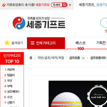
×
세종기프트,
공공기
기프트인포
의 새 이름!
세종기프트
자세히
베스트
기획전
전체 카테고리
즐겨찾기
100
인기카테고리
홈
차량/골프/레저/계절
골프용품
골프용품세
TOP 10
1
에코백
2
텀블러
3
우산
4
부채
5
보조배터리
6
수건
7
선풍기