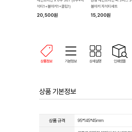
세인트나인 X 6구 367 (6구+자
원형 세인트나인 씨 3피스 3
석티1+볼마커1+클립1)
볼마커 자석티세트
20,500원
15,200원
상품정보
기본정보
상세설명
인쇄샘플
상품 기본정보
상품 규격
95*145*45mm