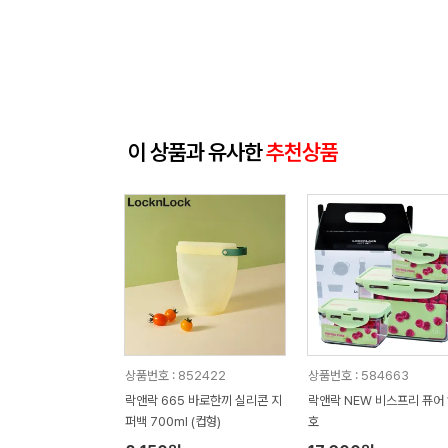
이 상품과 유사한
추천상품
상품번호 : 852422
상품번호 : 584663
락앤락 665 바로한끼 실리콘 지
락앤락 NEW 비스프리 퓨어 
퍼백 700ml (컵형)
호