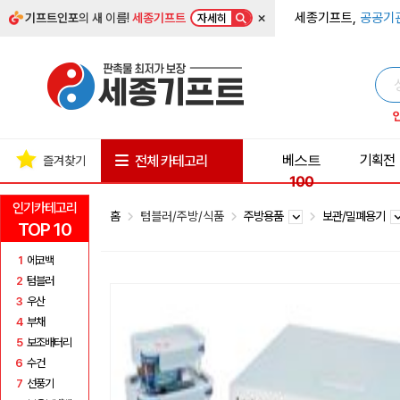
×
세종기프트,
공공기
기프트인포
의 새 이름!
세종기프트
자세히
베스트
기획전
전체 카테고리
즐겨찾기
100
인기카테고리
홈
텀블러/주방/식품
주방용품
보관/밀폐용기
TOP 10
1
에코백
2
텀블러
3
우산
4
부채
5
보조배터리
6
수건
7
선풍기