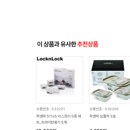
이 상품과 유사한
추천상품
상품번호 : 533201
상품번호 : 636266
락앤락 511s5 비스프리 5종 세
락앤락 심플락 5호
트_트라이탄용기 5개