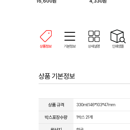
16,600원
4,330원
상품정보
기본정보
상세설명
인쇄샘플
상품 기본정보
상품 규격
330ml:146*103*47mm
박스포장수량
1박스 21개
원산지
한국