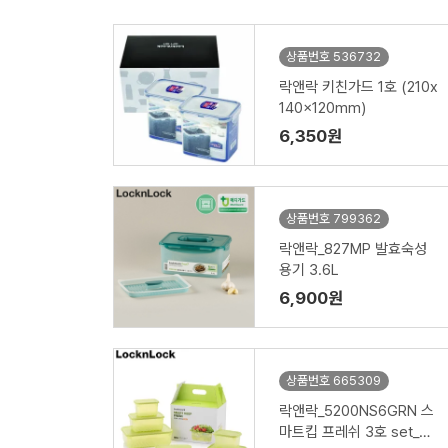
상품번호 536732
락앤락 키친가드 1호 (210x
140x120mm)
6,350원
상품번호 799362
락앤락_827MP 발효숙성
용기 3.6L
6,900원
상품번호 665309
락앤락_5200NS6GRN 스
마트킵 프레쉬 3호 set_간