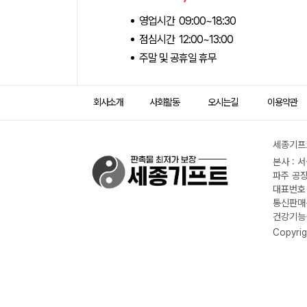
영업시간 09:00~18:30
점심시간 12:00~13:00
주말 및 공휴일 휴무
회사소개
사회활동
오시는길
이용약관
세종기프트
본사 : 
파주 공장
대표번호 :
통신판매신
건강기능식
Copyrig