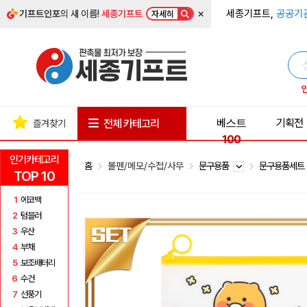
×
세종기프트,
공공기
기프트인포
의 새 이름!
세종기프트
자세히
베스트
기획전
전체 카테고리
즐겨찾기
100
인기카테고리
홈
볼펜/메모/수첩/사무
문구용품
문구용품세
TOP 10
1
에코백
2
텀블러
3
우산
4
부채
5
보조배터리
6
수건
7
선풍기