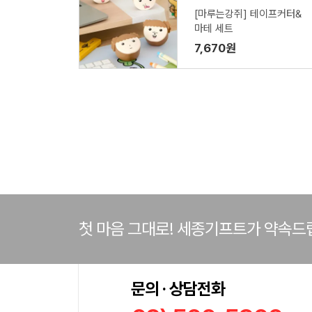
[마루는강쥐] 테이프커터&
마테 세트
7,670원
첫 마음 그대로! 세종기프트가 약속드
문의 · 상담전화