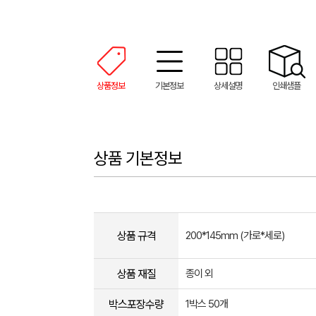
상품정보
기본정보
상세설명
인쇄샘플
상품 기본정보
상품 규격
200*145mm (가로*세로)
상품 재질
종이 외
박스포장수량
1박스 50개