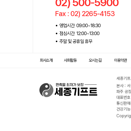
02) 500-5900
Fax : 02) 2265-4153
영업시간 09:00~18:30
점심시간 12:00~13:00
주말 및 공휴일 휴무
회사소개
사회활동
오시는길
이용약관
세종기프트
본사 : 
파주 공장
대표번호 :
통신판매신
건강기능식
Copyrig