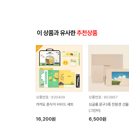
이 상품과 유사한
추천상품
상품번호 : 830409
상품번호 : 803867
카카오 춘식이 비비드 세트
싱글룸 문구3종 친환경 선
(그린비)
16,200원
6,500원