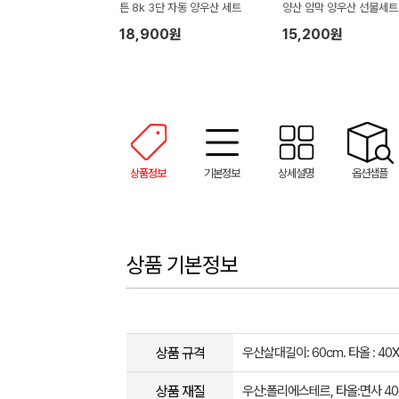
튼 8k 3단 자동 양우산 세트
양산 암막 양우산 선물세트
품+무한타올세트 푸들이 4
18,900원
15,200원
50g 수건세트
상품정보
기본정보
상세설명
옵션샘플
상품 기본정보
상품 규격
우산살대길이: 60cm. 타올 : 40
상품 재질
우산:폴리에스테르, 타올:면사 4