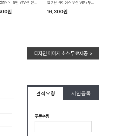
컬러암막 5단 양우산 선물
일 2단 바이어스 우산 VIP+투톤
답례품+락앤락 텀블러세트
보다 호텔타올 200g)
400원
16,300원
 머그 텀블러 600ml+송
세트 항균 무지40 수건세
디자인 이미지 소스 무료제공 >
견적요청
시안등록
주문수량