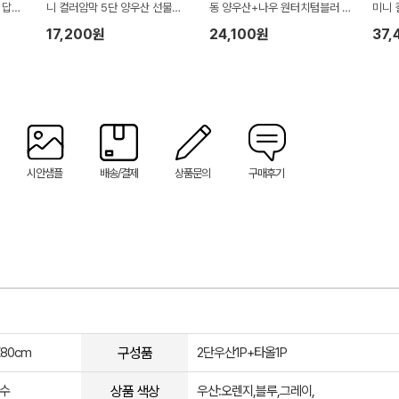
 답례
니 컬러암막 5단 양우산 선물세
동 양우산+나우 원터치텀블러 5
미니 
0수 1
트+무한타올세트 푸들이 40수 1
00ml 세트
세트 
17,200원
24,100원
37,
50g 수건세트
메트로
월타올
트
시안샘플
배송/결제
상품문의
구매후기
구성품
X80cm
2단우산1P+타올1P
상품 색상
0수
우산:오렌지,블루,그레이,