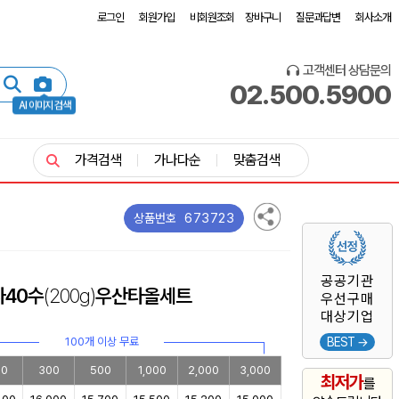
로그인
회원가입
비회원조회
장바구니
질문과답변
회사소개
고객센터 상담문의
02.500.5900
AI 이미지 검색
가격검색
가나다순
맞춤검색
673723
상품번호
공공기관
40수
(200g)
우산타올세트
우선구매
대상기업
100개 이상 무료
BEST →
00
300
500
1,000
2,000
3,000
최저가
를