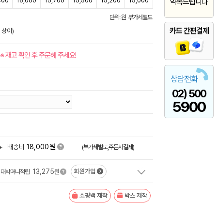
400
16,000
15,700
15,500
15,200
15,000
약속드립니다
단위: 원 부가세별도
카드 간편결제
 상이)
※ 재고 확인 후 주문해 주세요!
상담전화
02) 500
5900
원
+
배송비
18,000
(부가세별도,주문시결제)
13,275
회원가입
대박머니적립
원
쇼핑백 제작
박스 제작