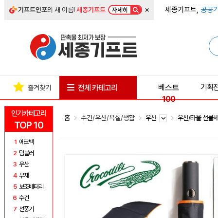
×
세종기프트,
공공기
기프트인포
의 새 이름!
세종기프트
자세히
베스트
기획
전체 카테고리
즐겨찾기
100
인기카테고리
홈
수건/우산/욕실/생활
우산
우산/타올 선물
TOP 10
1
에코백
2
텀블러
3
우산
4
부채
5
보조배터리
6
수건
7
선풍기