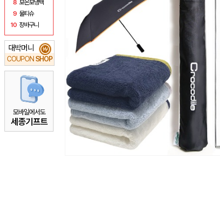
8
보온보냉백
9
물티슈
10
장바구니
대박머니
₩
COUPON
SHOP
모바일에서도
세종기프트