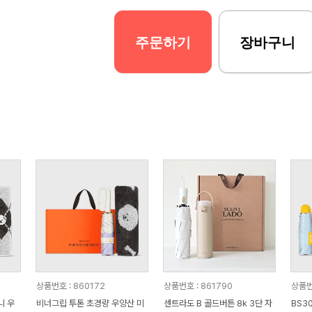
주문하기
장바구니
상품번호 : 860172
상품번호 : 861790
상품번
니 우
비너그립 투톤 초경량 우양산 미
센트라도 B 골드버튼 8k 3단 자
BS3