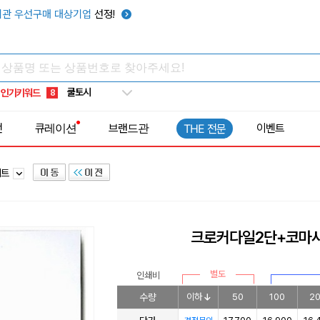
키캡
5
관 우선구매 대상기업
선정!
우산
6
텀블러
7
쿨토시
8
인기키워드
넥쿨러
9
타포린가방
10
전
큐레이션
브랜드관
이벤트
THE 전문
선풍기
1
세트
크로커다일2단+코마사
별도
인쇄비
수량
이하
50
100
2