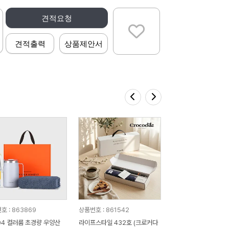
견적요청
견적출력
상품제안서
호 : 863869
상품번호 : 861542
04 컬러룸 초경량 우양산
라이프스타일 432호 (크로커다