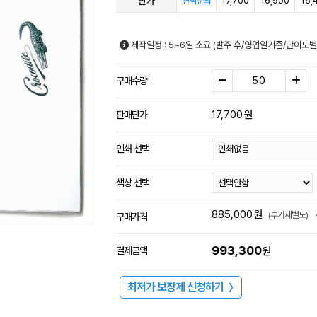
단가
17,700
16,900
16,
견적문의
제작일정 : 5~6일 소요 (발주 후/영업일기준/난이도별
구매수량
17,700
원
판매단가
인쇄 선택
색상 선택
885,000
원
(부가세별도)
구매가격
993,300
결제금액
원
최저가 보장제 신청하기
〉