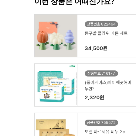
이런 상품은 어떠신가요?
상품번호 822464
동구밭 플라워 가든 세트
34,500원
상품번호 716177
(종이케이스)아이깨끗해비
누2P
2,320원
상품번호 755572
보델 마르세유 비누 3p