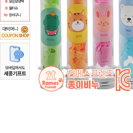
8
보온보냉백
9
물티슈
10
장바구니
대박머니
₩
COUPON
SHOP
모바일에서도
세종기프트