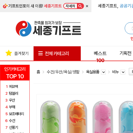
×
세종기프트,
공공기
기프트인포
의 새 이름!
세종기프트
자세히
베스트
기획전
전체 카테고리
즐겨찾기
100
인기카테고리
홈
수건/우산/욕실/생활
욕실용품
비누
TOP 10
1
에코백
2
텀블러
3
우산
4
부채
5
보조배터리
6
수건
7
선풍기