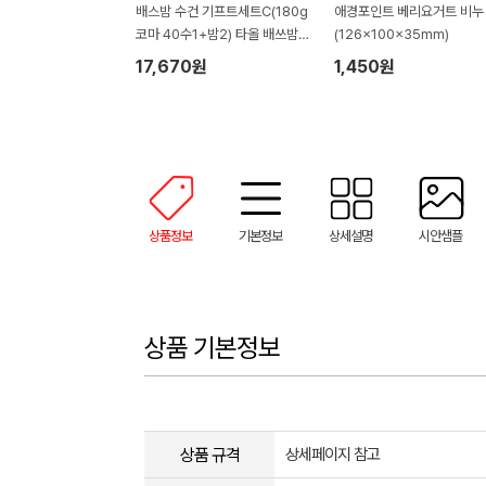
배스밤 수건 기프트세트C(180g
애경포인트 베리요거트 비누 
코마 40수1+밤2) 타올 배쓰밤
(126x100x35mm)
버블 바 입욕제 선물세트
17,670원
1,450원
상품정보
기본정보
상세설명
시안샘플
상품 기본정보
상품 규격
상세페이지 참고