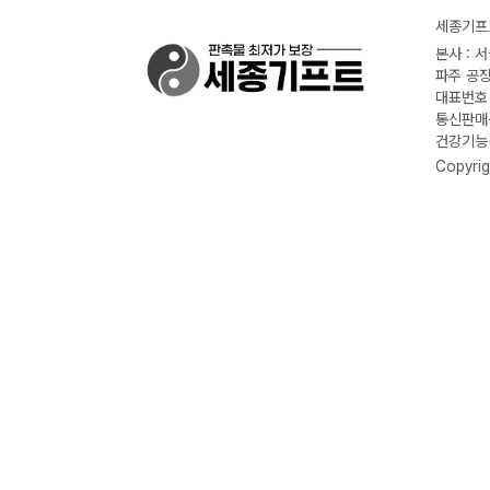
세종기프트
본사 : 
파주 공장
대표번호 :
통신판매신
건강기능식
Copyrig