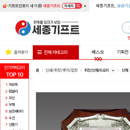
×
세종기프트,
공공기
기프트인포
의 새 이름!
세종기프트
자세히
베스트
기획전
전체 카테고리
즐겨찾기
100
인기카테고리
홈
인쇄/휘장/뱃지/업장
휘장/상패/트로피
상패
TOP 10
1
에코백
2
텀블러
3
우산
4
부채
5
보조배터리
6
수건
7
선풍기