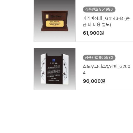
상품번호 851986
가리비상패 _G4143-B (순
금 바 비용 별도)
61,900원
상품번호 665580
스노우크리스탈상패_G200
4
96,000원