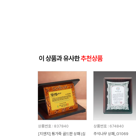
이 상품과 유사한
추천상품
상품번호 : 837840
상품번호 : 674840
[지앤지] 통가죽 골드판 상패 (십
주석나무 상패_G1069