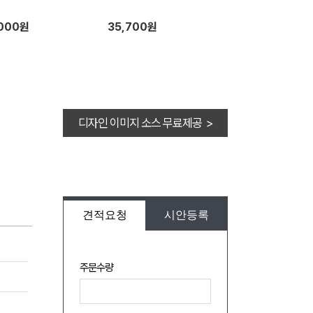
,000원
35,700원
디자인 이미지 소스 무료제공 >
견적요청
시안등록
주문수량