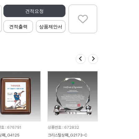
견적요청
견적출력
상품제안서
호 : 676791
상품번호 : 672832
상패_G4125
크리스탈상패_G2173-C