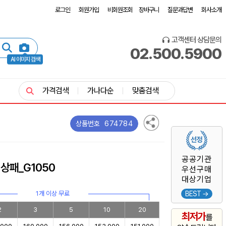
로그인
회원가입
비회원조회
장바구니
질문과답변
회사소개
고객센터 상담문의
02.500.5900
AI 이미지 검색
가격검색
가나다순
맞춤검색
674784
상품번호
공공기관
상패_G1050
우선구매
대상기업
1개 이상 무료
BEST →
2
3
5
10
20
최저가
를