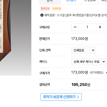
단가
173,000
165
견적문의
칼라인쇄
인쇄무료
제작일정 : 3-5일 (발주 후/영업일기준/난이도별 상이
구매수량
173,000
원
판매단가
인쇄 선택
케이스
173,000
원
(부가세별도)
구매가격
195,250
결제금액
원
최저가 보장제 신청하기
〉