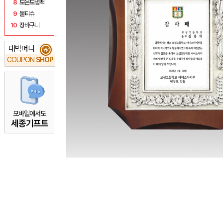
8
보온보냉백
9
물티슈
10
장바구니
대박머니
₩
COUPON
SHOP
모바일에서도
세종기프트