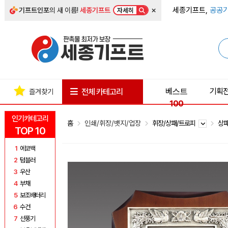
×
세종기프트,
공공기
기프트인포
의 새 이름!
세종기프트
자세히
베스트
기획
전체 카테고리
즐겨찾기
100
인기카테고리
홈
인쇄/휘장/뱃지/업장
휘장/상패/트로피
상
TOP 10
1
에코백
2
텀블러
3
우산
4
부채
5
보조배터리
6
수건
7
선풍기