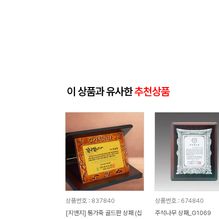
이 상품과 유사한
추천상품
상품번호 : 837840
상품번호 : 674840
[지앤지] 통가죽 골드판 상패 (십
주석나무 상패_G1069