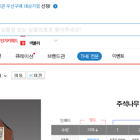
키캡
5
관 우선구매 대상기업
선정!
우산
6
텀블러
7
쿨토시
8
인기키워드
넥쿨러
9
타포린가방
10
전
큐레이션
브랜드관
이벤트
THE 전문
선풍기
1
패
주석나무 
별도
인쇄비
수량
이하
1