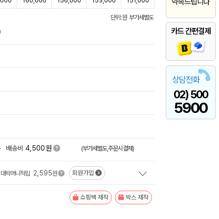
,000
160,000
156,000
153,000
151,000
약속드립니다
단위: 원 부가세별도
카드 간편결제
)
상담전화
02) 500
5900
원
+
배송비
4,500
(부가세별도,주문시결제)
2,595
회원가입
대박머니적립
원
쇼핑백 제작
박스 제작