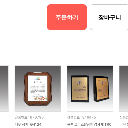
주문하기
장바구니
상품번호 : 676790
상품번호 : 846475
상품번
나무 상패_G4124
블랙 크리스탈상패 감사패 TR0
나무 