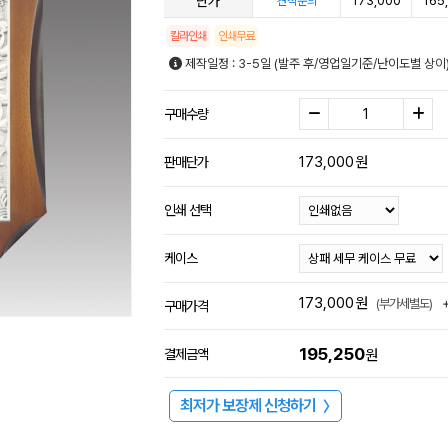
단가
173,000
165
견적문의
칼라인쇄
인쇄무료
제작일정 : 3-5일 (발주 후/영업일기준/난이도별 상이
구매수량
173,000
원
판매단가
인쇄 선택
케이스
173,000
원
(부가세별도)
구매가격
195,250
결제금액
원
최저가 보장제 신청하기
〉