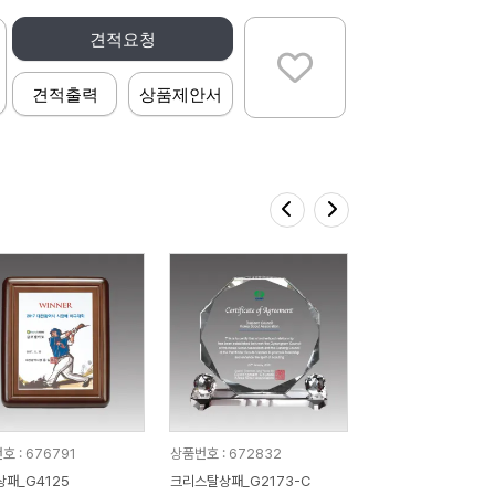
견적요청
견적출력
상품제안서
호 : 676791
상품번호 : 672832
상패_G4125
크리스탈상패_G2173-C