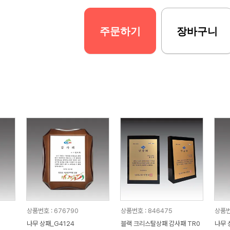
주문하기
장바구니
상품번호 : 676790
상품번호 : 846475
상품번
나무 상패_G4124
블랙 크리스탈상패 감사패 TR0
나무 