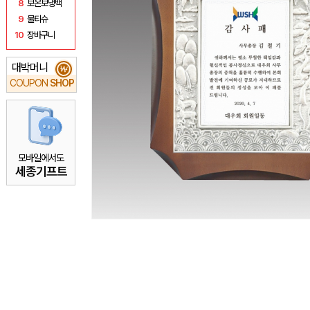
8
보온보냉백
9
물티슈
10
장바구니
대박머니
₩
COUPON
SHOP
모바일에서도
세종기프트