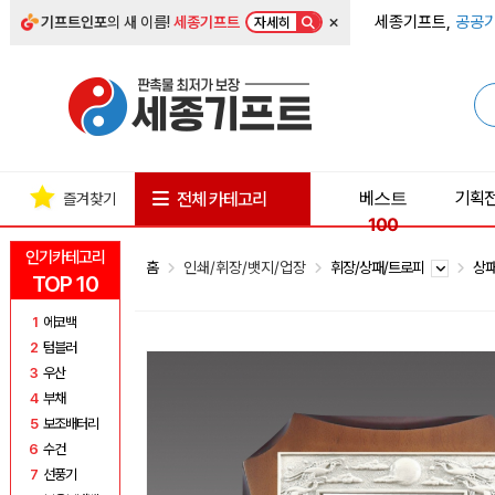
×
세종기프트,
공공기
기프트인포
의 새 이름!
세종기프트
자세히
베스트
기획
전체 카테고리
즐겨찾기
100
인기카테고리
홈
인쇄/휘장/뱃지/업장
휘장/상패/트로피
상
TOP 10
1
에코백
2
텀블러
3
우산
4
부채
5
보조배터리
6
수건
7
선풍기