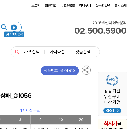
로그인
회원가입
비회원조회
장바구니
질문과답변
회사소개
고객센터 상담문의
02.500.5900
AI 이미지 검색
가격검색
가나다순
맞춤검색
674813
상품번호
공공기관
상패_G1056
우선구매
대상기업
1개 이상 무료
BEST →
2
3
5
10
20
최저가
를