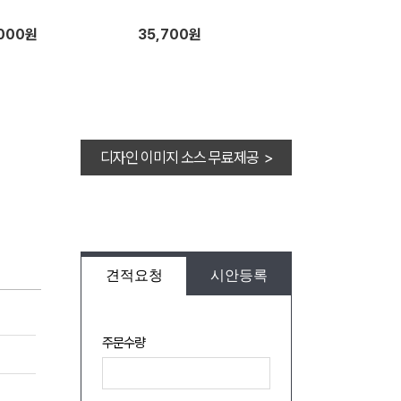
,000원
35,700원
디자인 이미지 소스 무료제공 >
견적요청
시안등록
주문수량