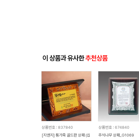
이 상품과 유사한
추천상품
상품번호 : 837840
상품번호 : 674840
[지앤지] 통가죽 골드판 상패 (십
주석나무 상패_G1069