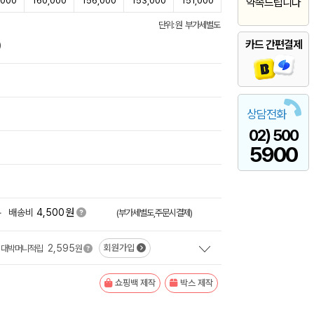
,000
160,000
156,000
153,000
151,000
약속드립니다
단위: 원 부가세별도
카드 간편결제
)
상담전화
02) 500
5900
원
+
배송비
4,500
(부가세별도,주문시결제)
2,595
회원가입
대박머니적립
원
쇼핑백 제작
박스 제작