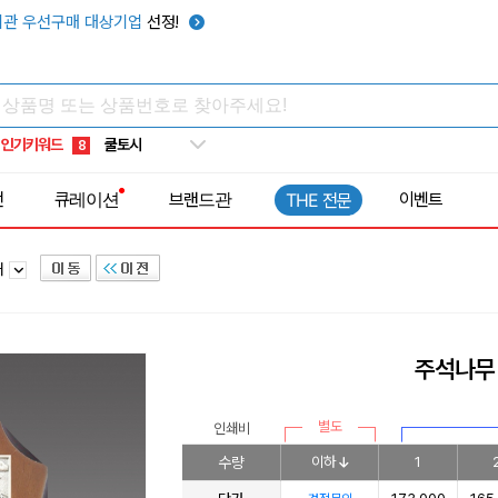
키캡
5
관 우선구매 대상기업
선정!
우산
6
텀블러
7
쿨토시
8
인기키워드
넥쿨러
9
타포린가방
10
전
큐레이션
브랜드관
이벤트
THE 전문
선풍기
1
패
주석나무 
별도
인쇄비
수량
이하
1