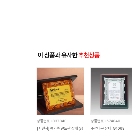
이 상품과 유사한
추천상품
상품번호 : 837840
상품번호 : 674840
[지앤지] 통가죽 골드판 상패 (십
주석나무 상패_G1069