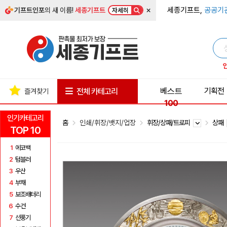
×
세종기프트,
공공기
기프트인포
의 새 이름!
세종기프트
자세히
베스트
기획전
전체 카테고리
즐겨찾기
100
인기카테고리
홈
인쇄/휘장/뱃지/업장
휘장/상패/트로피
상패
TOP 10
1
에코백
2
텀블러
3
우산
4
부채
5
보조배터리
6
수건
7
선풍기