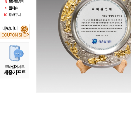
8
보온보냉백
9
물티슈
10
장바구니
대박머니
₩
COUPON
SHOP
모바일에서도
세종기프트