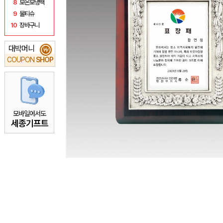
8
보온보냉백
9
물티슈
10
장바구니
대박머니
₩
COUPON
SHOP
모바일에서도
세종기프트