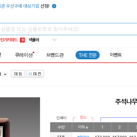
키캡
5
관 우선구매 대상기업
선정!
우산
6
텀블러
7
쿨토시
8
인기키워드
넥쿨러
9
타포린가방
10
전
큐레이션
브랜드관
이벤트
THE 전문
선풍기
1
패
주석나무 
별도
인쇄비
수량
이하
1
2