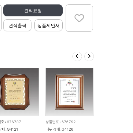
견적요청
견적출력
상품제안서
호 : 676787
상품번호 : 676792
상패_G4121
나무 상패_G4126