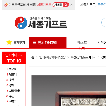
×
세종기프트,
공공기
기프트인포
의 새 이름!
세종기프트
자세히
베스트
기획
전체 카테고리
즐겨찾기
100
인기카테고리
홈
인쇄/휘장/뱃지/업장
휘장/상패/트로피
상
TOP 10
1
에코백
2
텀블러
3
우산
4
부채
5
보조배터리
6
수건
7
선풍기