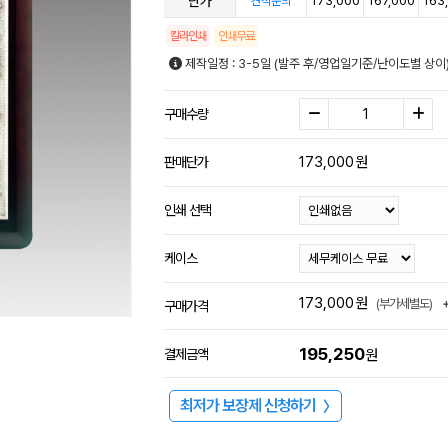
단가
173,000
167,000
163
견적문의
칼라인쇄
인쇄무료
제작일정 : 3-5일 (발주 후/영업일기준/난이도별 상이
구매수량
173,000
원
판매단가
인쇄 선택
케이스
173,000
원
(부가세별도)
구매가격
195,250
결제금액
원
최저가 보장제 신청하기
〉