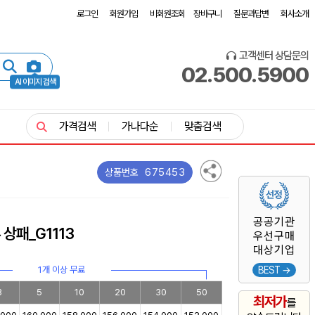
로그인
회원가입
비회원조회
장바구니
질문과답변
회사소개
고객센터 상담문의
02.500.5900
AI 이미지 검색
가격검색
가나다순
맞춤검색
675453
상품번호
공공기관
상패_G1113
우선구매
대상기업
1개 이상 무료
BEST →
3
5
10
20
30
50
최저가
를