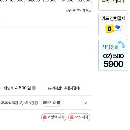
,000
160,000
158,000
156,000
154,000
152,000
약속드립니다
단위: 원 부가세별도
카드 간편결제
)
상담전화
02) 500
5900
원
+
배송비
4,500
(부가세별도,주문시결제)
2,595
회원가입
대박머니적립
원
쇼핑백 제작
박스 제작