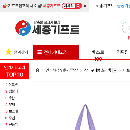
×
세종기프트,
공공기
기프트인포
의 새 이름!
세종기프트
자세히
베스트
기획전
전체 카테고리
즐겨찾기
100
인기카테고리
홈
인쇄/휘장/뱃지/업장
장바구니형 쇼핑백
타
TOP 10
1
에코백
2
텀블러
3
우산
4
부채
5
보조배터리
6
수건
7
선풍기