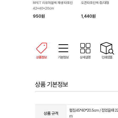
RPET 리유저블백 재생 타포린
오픈타포린백 중/대형
42*40*20cm
950원
1,440원
상품정보
기본정보
상세설명
인쇄샘플
상품 기본정보
펼침45*40*20.5cm / 접었을때 22.
상품 규격
m