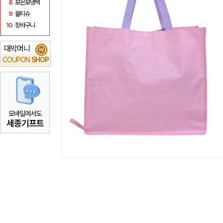
8
보온보냉백
9
물티슈
10
장바구니
대박머니
₩
COUPON
SHOP
모바일에서도
세종기프트