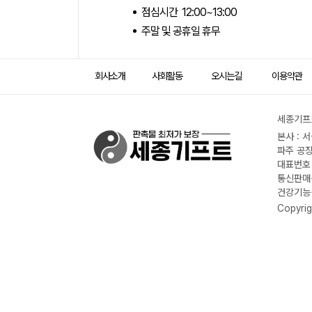
점심시간 12:00~13:00
주말 및 공휴일 휴무
회사소개
사회활동
오시는길
이용약관
세종기프트
본사 : 
파주 공장
대표번호 :
통신판매신
건강기능식
Copyrig