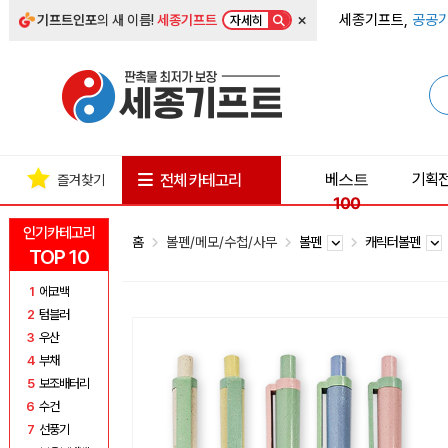
×
세종기프트,
공공기
기프트인포
의 새 이름!
세종기프트
자세히
베스트
기획
전체 카테고리
즐겨찾기
100
인기카테고리
홈
볼펜/메모/수첩/사무
볼펜
캐릭터볼펜
TOP 10
1
에코백
2
텀블러
3
우산
4
부채
5
보조배터리
6
수건
7
선풍기