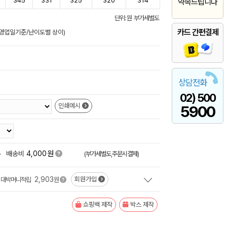
345
331
325
320
314
약속드립니다
단위: 원 부가세별도
카드 간편결제
후/영업일기준/난이도별 상이)
상담전화
02) 500
인쇄예시
5900
원
+
배송비
4,000
(부가세별도,주문시결제)
2,903
회원가입
대박머니적립
원
쇼핑백 제작
박스 제작