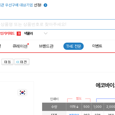
키캡
5
관 우선구매 대상기업
선정!
우산
6
텀블러
7
쿨토시
8
인기키워드
넥쿨러
9
타포린가방
10
전
큐레이션
브랜드관
이벤트
THE 전문
선풍기
1
에코바이
별도
인쇄비
수량
이하
500
1,000
2,00