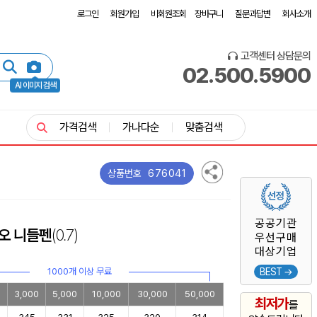
로그인
회원가입
비회원조회
장바구니
질문과답변
회사소개
고객센터 상담문의
02.500.5900
AI 이미지 검색
가격검색
가나다순
맞춤검색
676041
상품번호
공공기관
오 니들펜
(0.7)
우선구매
대상기업
1000개 이상 무료
BEST →
0
3,000
5,000
10,000
30,000
50,000
최저가
를