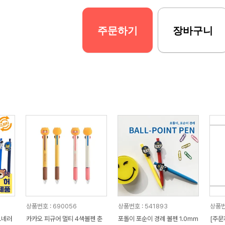
주문하기
장바구니
상품번호 : 690056
상품번호 : 541893
상품번
오네러
카카오 피규어 멀티 4색볼펜 춘
포돌이 포순이 경례 볼펜 1.0mm
[주문