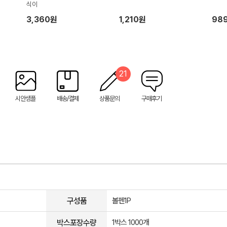
식이
3,360원
1,210원
98
21
시안샘플
배송/결제
상품문의
구매후기
구성품
볼펜1P
박스포장수량
1박스 1000개