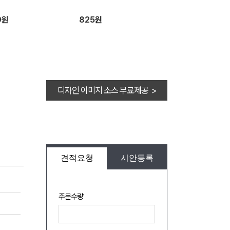
9원
825원
디자인 이미지 소스 무료제공 >
견적요청
시안등록
주문수량