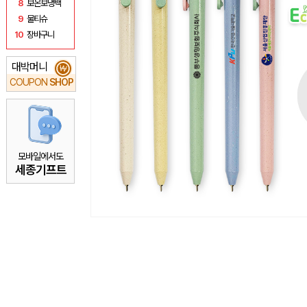
8
보온보냉백
9
물티슈
10
장바구니
대박머니
₩
COUPON
SHOP
모바일에서도
세종기프트