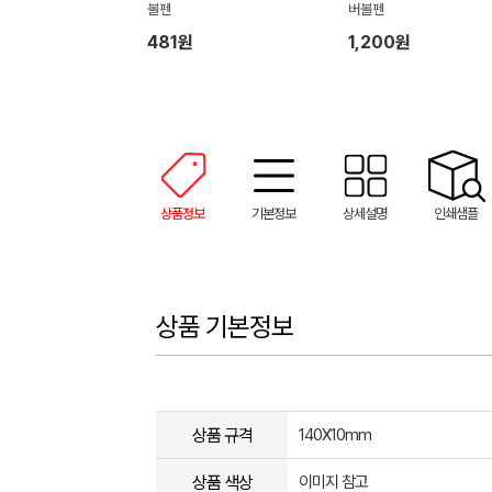
볼펜
버볼펜
481원
1,200원
상품정보
기본정보
상세설명
인쇄샘플
상품 기본정보
상품 규격
140X10mm
상품 색상
이미지 참고