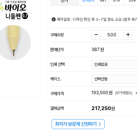
단가
387
376
359
견적문의
제작일정 : 디자인 확인 후 3~7일 정도 소요 (발주 
구매수량
387
원
판매단가
인쇄 선택
케이스
193,500
원
(부가세별도)
구매가격
217,250
결제금액
원
최저가 보장제 신청하기
〉