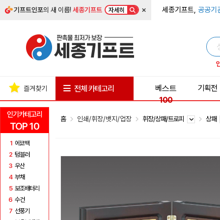
×
세종기프트,
공공기
기프트인포
의 새 이름!
세종기프트
자세히
베스트
기획전
전체 카테고리
즐겨찾기
100
인기카테고리
홈
인쇄/휘장/뱃지/업장
휘장/상패/트로피
상패
TOP 10
1
에코백
2
텀블러
3
우산
4
부채
5
보조배터리
6
수건
7
선풍기