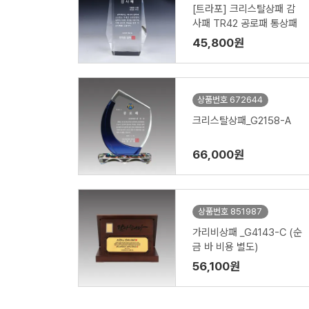
[트라포] 크리스탈상패 감
사패 TR42 공로패 통상패
45,800원
상품번호 672644
크리스탈상패_G2158-A
66,000원
상품번호 851987
가리비상패 _G4143-C (순
금 바 비용 별도)
56,100원