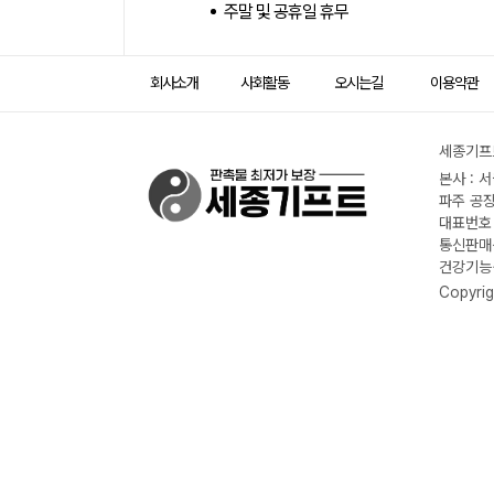
주말 및 공휴일 휴무
회사소개
사회활동
오시는길
이용약관
세종기프트
본사 : 
파주 공장
대표번호 :
통신판매신
건강기능식
Copyrig