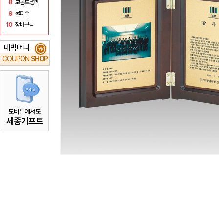
8
보온보냉백
9
물티슈
10
장바구니
대박머니
₩
COUPON
SHOP
모바일에서도
세종기프트