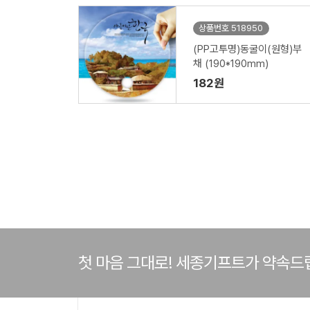
상품번호 518950
(PP고투명)동굴이(원형)부
채 (190*190mm)
182원
첫 마음 그대로! 세종기프트가 약속드