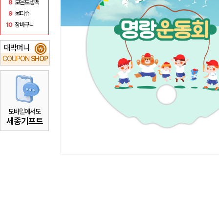
8
보온보냉백
9
물티슈
10
장바구니
대박머니
₩
COUPON
SHOP
모바일에서도
세종기프트