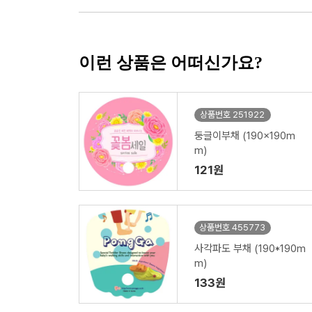
이런 상품은 어떠신가요?
상품번호 251922
둥글이부채 (190x190m
m)
121원
상품번호 455773
사각파도 부채 (190*190m
m)
133원