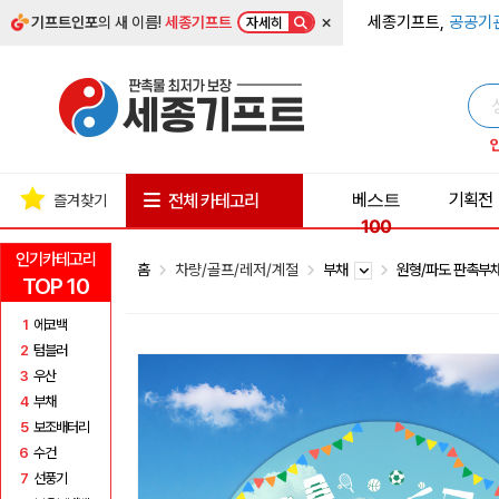
×
세종기프트,
공공기
기프트인포
의 새 이름!
세종기프트
자세히
베스트
기획전
전체 카테고리
즐겨찾기
100
인기카테고리
홈
차량/골프/레저/계절
부채
원형/파도 판촉부
TOP 10
1
에코백
2
텀블러
3
우산
4
부채
5
보조배터리
6
수건
7
선풍기