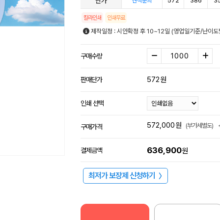
단가
572
386
3
견적문의
칼라인쇄
인쇄무료
제작일정 : 시안확정 후 10~12일 (영업일기준/난이도
구매수량
572
원
판매단가
인쇄 선택
572,000
원
(부가세별도)
구매가격
636,900
결제금액
원
최저가 보장제 신청하기
〉