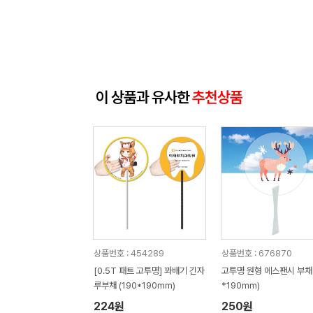
이 상품과 유사한
추천상품
상품번호 : 454289
상품번호 : 676870
[0.5T 패트 고투명] 꽈배기 긴자
고투명 원형 에스팬시 부채 
루부채 (190*190mm)
*190mm)
224원
250원