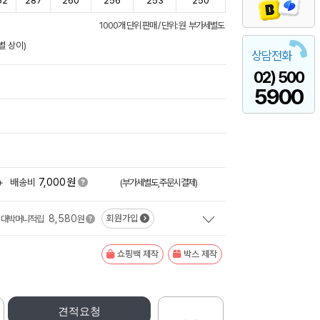
52
287
260
256
253
250
1000개 단위 판매 / 단위: 원 부가세별도
별 상이)
상담전화
02) 500
5900
원
+
배송비
7,000
(부가세별도,주문시결제)
8,580
회원가입
대박머니적립
원
쇼핑백 제작
박스 제작
견적요청