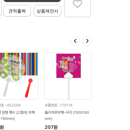
견적출력
상품제안서
호 : 452256
상품번호 : 170174
 원형 팬시 (2컬러) 부채
둘리자루부채-사각 (150X160
*190mm)
mm)
5원
207원