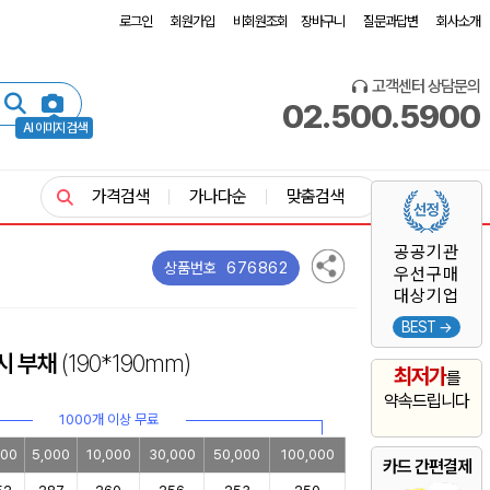
로그인
회원가입
비회원조회
장바구니
질문과답변
회사소개
고객센터 상담문의
02.500.5900
AI 이미지 검색
가격검색
가나다순
맞춤검색
공공기관
676862
상품번호
우선구매
대상기업
BEST →
시 부채
(190*190mm)
최저가
를
약속드립니다
1000개 이상 무료
000
5,000
10,000
30,000
50,000
100,000
카드 간편결제