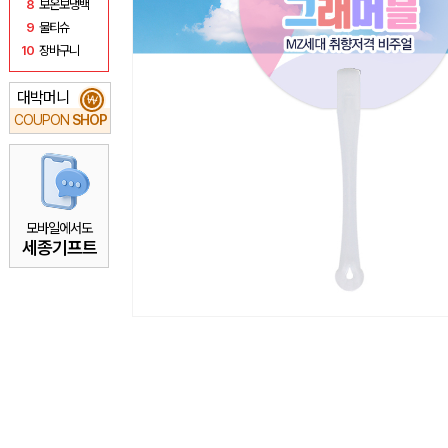
8
보온보냉백
9
물티슈
10
장바구니
대박머니
₩
COUPON
SHOP
모바일에서도
세종기프트