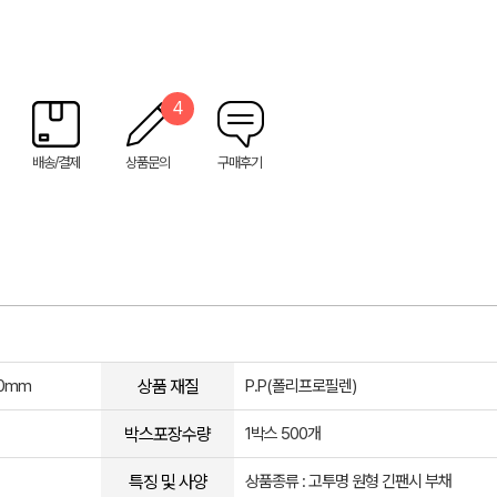
4
배송/결제
상품문의
구매후기
상품 재질
40mm
P.P(폴리프로필렌)
박스포장수량
1박스 500개
특징 및 사양
상품종류 : 고투명 원형 긴팬시 부채