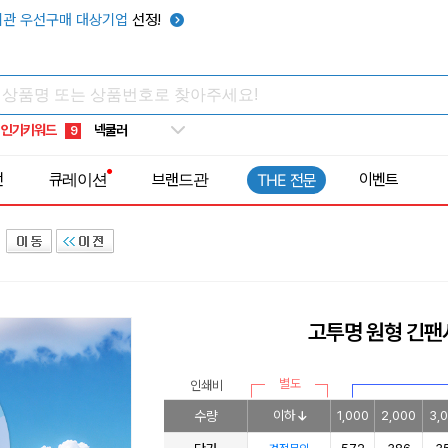
키캡
5
관 우선구매 대상기업
선정!
우산
6
텀블러
7
쿨토시
8
인기키워드
넥쿨러
9
타포린가방
10
전
큐레이션
브랜드관
이벤트
THE 전문
선풍기
1
고투명 원형 긴팬
별도
인쇄비
수량
이하
1,000
2,000
3,