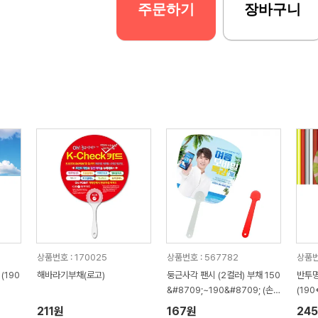
주문하기
장바구니
상품번호 : 170025
상품번호 : 567782
상품번
(190
해바라기부채(로고)
둥근사각 팬시 (2컬러) 부채 150
반투명
&#8709;~190&#8709; (손
(190
잡이110mm)
211원
167원
24