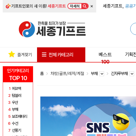
×
세종기프트,
공공기
기프트인포
의 새 이름!
세종기프트
자세히
베스트
기획
전체 카테고리
즐겨찾기
100
인기카테고리
홈
차량/골프/레저/계절
부채
긴자루부채
TOP 10
1
에코백
2
텀블러
3
우산
4
부채
5
보조배터리
6
수건
7
선풍기