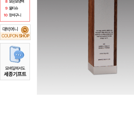
8
보온보냉백
9
물티슈
10
장바구니
대박머니
₩
COUPON
SHOP
모바일에서도
세종기프트