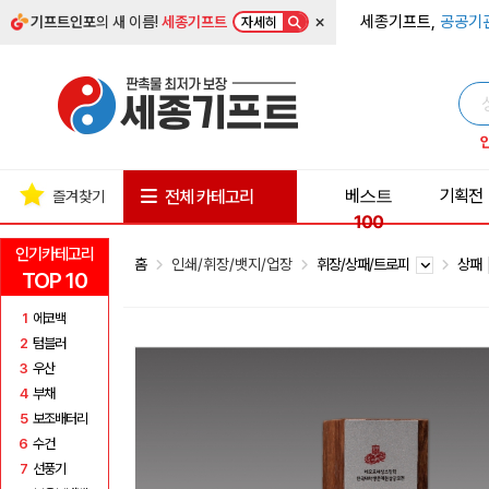
×
세종기프트,
공공기
기프트인포
의 새 이름!
세종기프트
자세히
베스트
기획전
전체 카테고리
즐겨찾기
100
인기카테고리
홈
인쇄/휘장/뱃지/업장
휘장/상패/트로피
상패
TOP 10
1
에코백
2
텀블러
3
우산
4
부채
5
보조배터리
6
수건
7
선풍기