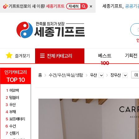
×
세종기프트,
공공기
기프트인포
의 새 이름!
세종기프트
자세히
베스트
기획전
전체 카테고리
즐겨찾기
100
인기카테고리
홈
수건/우산/욕실/생활
우산
장우산
TOP 10
1
에코백
2
텀블러
3
우산
4
부채
5
보조배터리
6
수건
7
선풍기