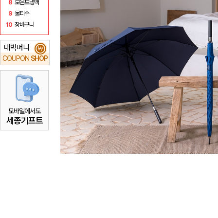
8
보온보냉백
9
물티슈
10
장바구니
대박머니
₩
COUPON
SHOP
모바일에서도
세종기프트