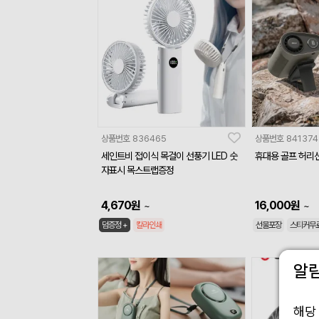
상품번호
836465
상품번호
841374
세인트비 접이식 목걸이 선풍기 LED 숫
휴대용 골프 허리
자표시 목스트랩증정
4,670
원
16,000
원
~
~
덤증정 +
칼라인쇄
선물포장
스티커무
알
해당