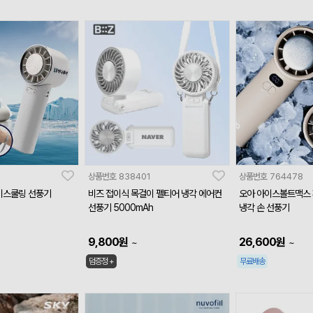
상품번호
838401
상품번호
764478
이스쿨링 선풍기
비즈 접이식 목걸이 펠티어 냉각 에어컨
오아 아이스볼트맥스 
선풍기 5000mAh
냉각 손 선풍기
9,800
원
26,600
원
~
~
덤증정 +
무료배송