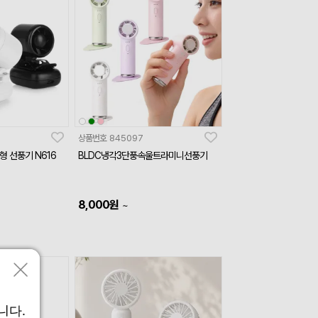
상품번호
845097
 선풍기 N616
BLDC냉각3단풍속울트라미니선풍기
8,000
원
~
니다.