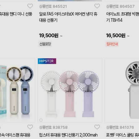
7
상품번호
845521
상품번호
864507
 휴대용 핸디 미니 선풍
알로 FA5 아이스터보X 에어컨 냉각 휴
아이노트 초대형 빅팬
대용 선풍기
기 TBH14
19,500
원
16,500
원
~
~
선물포장
칼라인쇄
6
상품번호
838758
상품번호
841076
고속 아이스팬 휴대용
힙스터 휴대용 핸디선풍기 2,000mah
포켓F 아이스 쿨링 휴