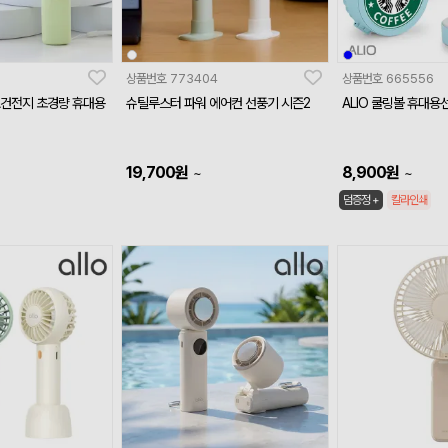
상품번호
773404
상품번호
665556
AA건전지 초경량 휴대용
슈틸루스터 파워 에어컨 선풍기 시즌2
ALIO 쿨링볼 휴대용
19,700
원
8,900
원
~
~
덤증정 +
칼라인쇄