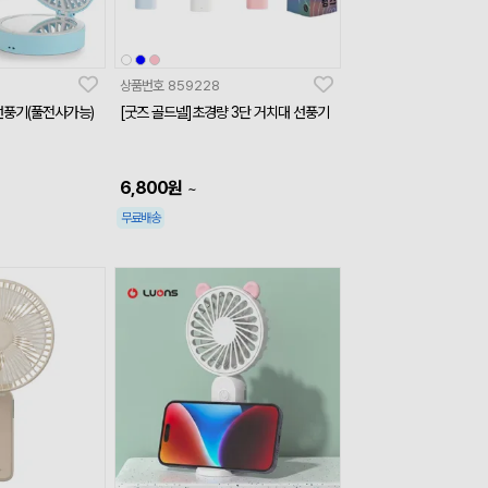
상품번호
859228
선풍기(풀전사가능)
[굿즈 골드넬]초경량 3단 거치대 선풍기
6,800
원
~
무료배송