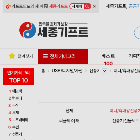
×
세종기프트,
공공기
기프트인포
의 새 이름!
세종기프트
자세히
베스트
기획
전체 카테고리
즐겨찾기
100
홈
USB/디지털/가전
선풍기
미니/휴대용선
인기카테고리
TOP 10
1
에코백
2
텀블러
3
우산
전체
미니/휴대용선풍
4
부채
5
보조배터리
써큘레이터
선풍기선물세트
6
수건
7
선풍기