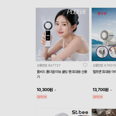
상품번호
847727
상품번호
676515
플씨드 폴더블 터보 쿨링 팬 휴대용 선풍
헬프맨 휴대용 아
기
10,300
원
13,700
원
~
~
칼라인쇄
칼라인쇄