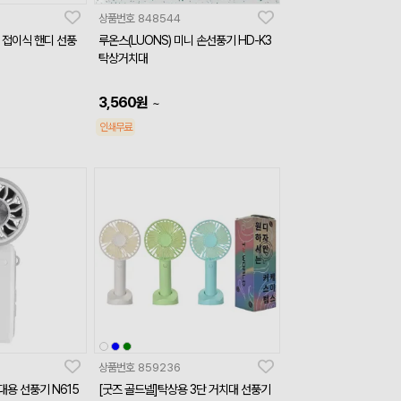
상품번호
848544
 접이식 핸디 선풍
루온스(LUONS) 미니 손선풍기 HD-K3
탁상거치대
3,560
원
~
인쇄무료
상품번호
859236
대용 선풍기 N615
[굿즈 골드넬]탁상용 3단 거치대 선풍기