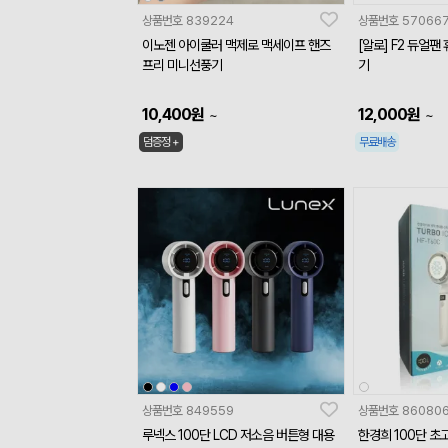
상품번호
839224
상품번호
57066
이노젠 아이쿨러 맥제로 맥세이프 핸즈
[알로] F2 듀얼팬
프리 미니선풍기
기
10,400
원
12,000
원
~
~
덤증정 +
무료배송
상품번호
849559
상품번호
86080
루넥스 100단 LCD 저소음 버튼형 대용
한경희 100단 초