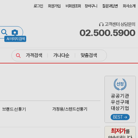
로그인
회원가입
비회원조회
장바구니
질문과답변
회사소개
고객센터 상담문의
02.500.5900
AI 이미지 검색
가격검색
가나다순
맞춤검색
공공기관
우선구매
대상기업
브랜드선풍기
가정용/스텐드선풍기
BEST →
최저가
를
약속드립니다