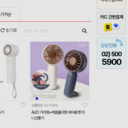
은가격순
카드 간편결제
초기화
상담전화
02) 500
5900
상품번호
507998
풍기
ALIO 거치형+버클홀더형 에어포켓 미
니선풍기