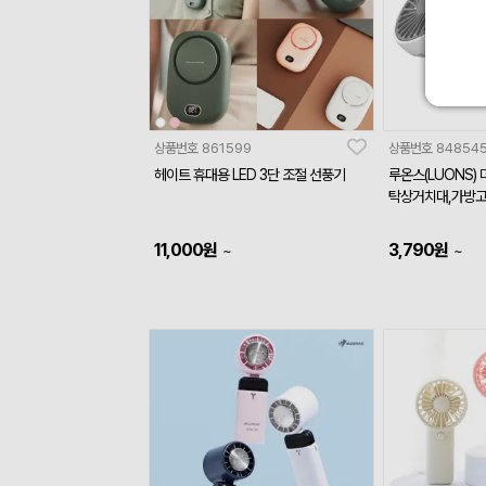
상품번호
861599
상품번호
84854
헤이트 휴대용 LED 3단 조절 선풍기
루온스(LUONS) 
탁상거치대,가방
11,000
원
3,790
원
~
~