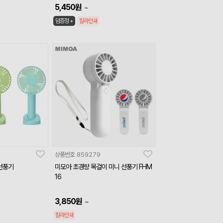
5,450
원
~
덤증정 +
칼라인쇄
상품번호
859279
 선풍기
미모아 초경량 목걸이 미니 선풍기 FHM
16
3,850
원
~
칼라인쇄