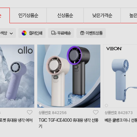
순
인기상품순
신상품순
낮은가격순
높
품색상
컬러인쇄
무료배송
이벤트상품
6
상품번호
842256
상품번호
842873
스포켓 휴대용 냉각 에어
TGIC TGF-ICE4000 휴대용 냉각 선풍
베온 쿨뱅크 미니 선
기