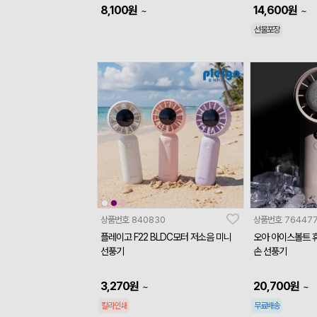
8,100
원
14,600
원
~
~
선물포장
상품번호
840830
상품번호
76447
플레이고 F22 BLDC모터 저소음 미니
오아 아이스볼트 
선풍기
손 선풍기
3,270
원
20,700
원
~
~
칼라인쇄
무료배송