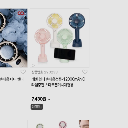
상품번호
293238
휴대용 미니 핸디
레빗 윈디 휴대용선풍기 2000mAh C
타입충전 스마트폰거치대겸용
7,430
원
~
덤증정 +