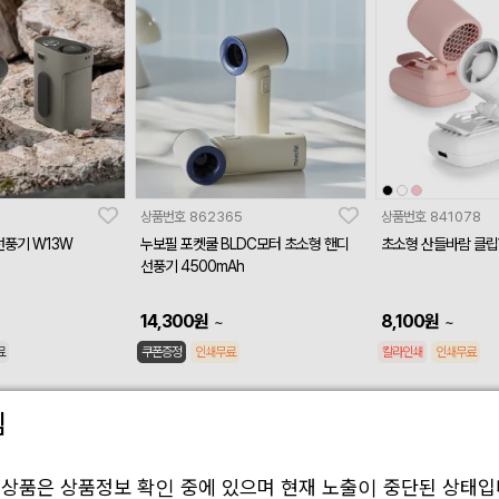
상품번호
862365
상품번호
841078
선풍기 W13W
누보필 포켓쿨 BLDC모터 초소형 핸디
초소형 산들바람 클립형
선풍기 4500mAh
14,300
원
8,100
원
~
~
료
쿠폰증정
인쇄무료
칼라인쇄
인쇄무료
림
 상품은 상품정보 확인 중에 있으며 현재 노출이 중단된 상태입