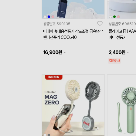
상품번호
599135
상품번호
696519
머레이 휴대용선풍기 각도조절 급속냉각
플레이고 F11 A
핸디선풍기 COOL-10
미니 선풍기
16,900
원
2,400
원
~
~
칼라인쇄