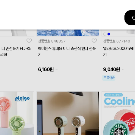
5
상품번호
848857
상품번호
677140
미니 손선풍기 HD-K5
에버센스 휴대용 미니 충전식 핸디 선풍
엘라티오 2000mAh
고리형
기
기
6,160
원
9,040
원
~
~
무료배송