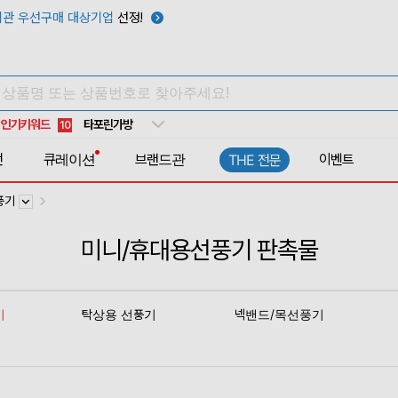
관 우선구매 대상기업
선정!
텀블러
7
쿨토시
8
넥쿨러
9
타포린가방
10
인기키워드
선풍기
1
전
큐레이션
브랜드관
이벤트
THE 전문
풍기
미니/휴대용선풍기 판촉물
기
탁상용 선풍기
넥밴드/목선풍기