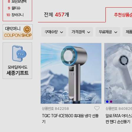
8
보온보냉백
9
물티슈
전체
457
개
추천상품
10
장바구니
대박머니
₩
구매수량
가격검색
무료제공
제
COUPON
SHOP
모바일에서도
세종기프트
상품번호
842258
상품번호
84082
TGIC TGF-ICE1800 휴대용 냉각 선풍
알로 FA1A 아이
기
컨 핸디 손선풍기