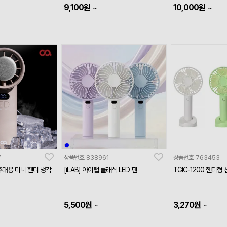
9,100
원
10,000
원
~
~
7
상품번호
838961
상품번호
763453
휴대용 미니 핸디 냉각
[iLAB] 아이랩 클래식 LED 팬
TGIC-1200 핸디형
5,500
원
3,270
원
~
~