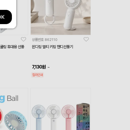
OK
상품번호
862110
 쿨링 휴대용 선풍
윈디링 멀티 키링 핸디선풍기
7,130
원
~
칼라인쇄