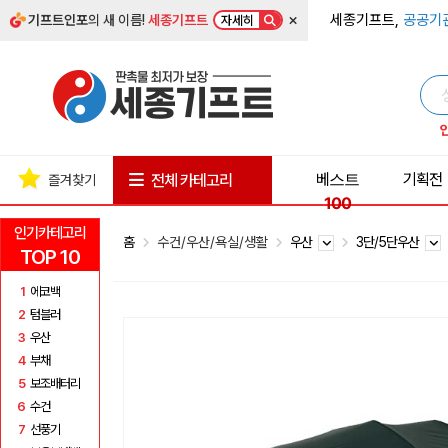
×
세종기프트,
공공기
기프트인포
의 새 이름!
세종기프트
자세히
베스트
기획전
전체 카테고리
즐겨찾기
100
인기카테고리
홈
수건/우산/욕실/생활
우산
3단/5단우산
TOP 10
1
에코백
2
텀블러
3
우산
4
부채
5
보조배터리
6
수건
7
선풍기