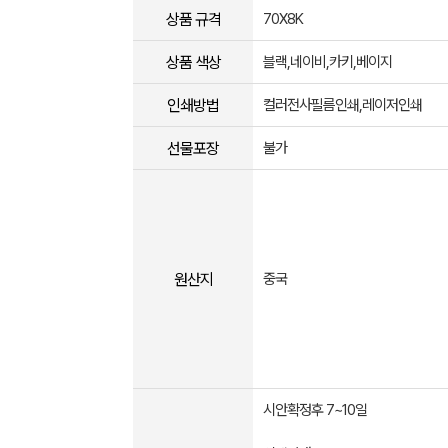
상품 규격
70X8K
상품 색상
블랙,네이비,카키,베이지
인쇄방법
컬러전사필름인쇄,레이저인쇄
선물포장
불가
원산지
중국
시안확정후 7~10일