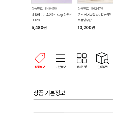
상품번호 : 846450
상품번호 : 862479
데일리 3단 초경양 150g 양우산
온스 에어그립 6K 컬러암막 
UB20
수동양우산
5,480원
10,200원
상품정보
기본정보
상세설명
인쇄샘플
상품 기본정보