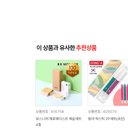
이 상품과 유사한
추천상품
상품번호 : 616758
상품번호 : 829070
모스니에 제로웨이스트 욕실세트
동아 싹스틱 2P세트(국산)
4종