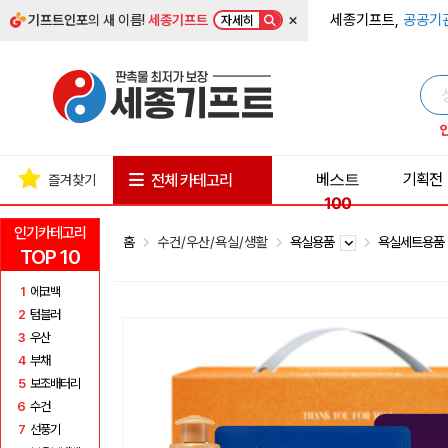
×
세종기프트,
공공기
기프트인포
의 새 이름!
세종기프트
자세히
베스트
기획전
전체 카테고리
즐겨찾기
100
인기카테고리
홈
수건/우산/욕실/생활
욕실용품
욕실세트용
TOP 10
1
에코백
2
텀블러
3
우산
4
부채
5
보조배터리
6
수건
7
선풍기