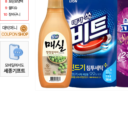
8
보온보냉백
9
물티슈
10
장바구니
대박머니
₩
COUPON
SHOP
모바일에서도
세종기프트