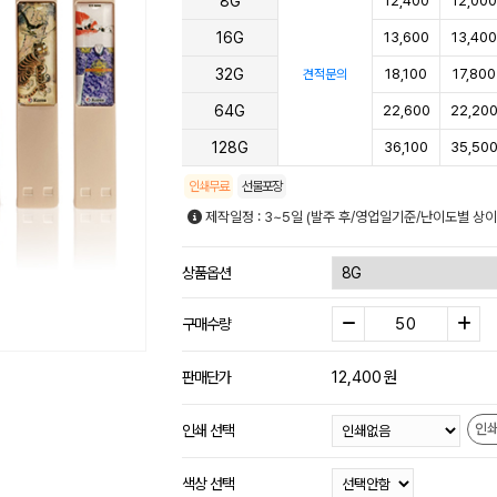
8G
12,400
12,000
16G
13,600
13,400
32G
18,100
17,800
견적문의
64G
22,600
22,20
128G
36,100
35,50
인쇄무료
선물포장
제작일정 : 3~5일 (발주 후/영업일기준/난이도별 상이
상품옵션
구매수량
12,400
원
판매단가
인
인쇄 선택
색상 선택