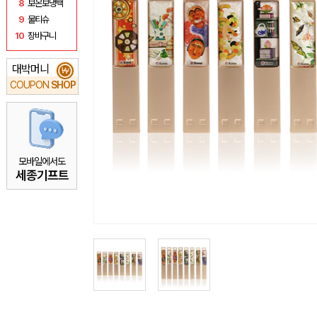
8
보온보냉백
9
물티슈
10
장바구니
대박머니
₩
COUPON
SHOP
모바일에서도
세종기프트