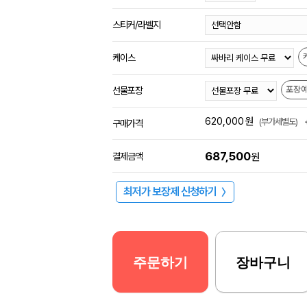
스티커/라벨지
케이스
포장
선물포장
620,000
원
(부가세별도)
구매가격
687,500
결제금액
원
최저가 보장제 신청하기
〉
주문하기
장바구니