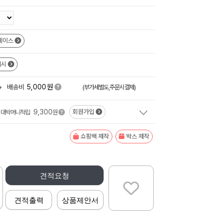
케이스
예시
원
+
배송비
5,000
(부가세별도,주문시결제)
9,300
회원가입
대박머니적립
원
쇼핑백 제작
박스 제작
견적요청
견적출력
상품제안서