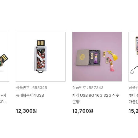
상품번호 : 653345
상품번호 : 587343
상품번
B+자
뉴매화문자개USB
자개 USB 8G 16G 32G 신수
빛나 
B~1
문양
개볼펜
GB~
12,300원
12,700원
15,