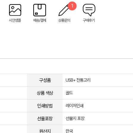
1
시안샘플
배송/결제
상품문의
구매후기
구성품
USB+ 전통고리
상품 색상
골드
인쇄방법
레이저인쇄
선물포장
선물지 포장
원산지
한국