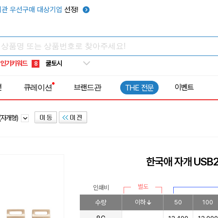
키캡
5
관 우선구매 대상기업
선정!
우산
6
텀블러
7
쿨토시
8
인기키워드
넥쿨러
9
타포린가방
10
전
큐레이션
브랜드관
이벤트
THE 전문
선풍기
1
(자개형)
한국애 자개 USB2.
별도
인쇄비
수량
이하
50
100