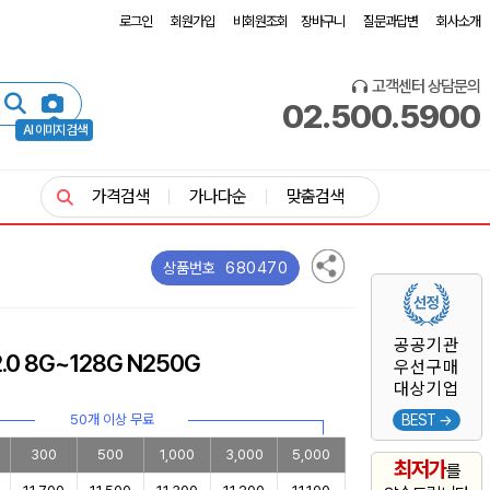
로그인
회원가입
비회원조회
장바구니
질문과답변
회사소개
고객센터 상담문의
02.500.5900
AI 이미지 검색
가격검색
가나다순
맞춤검색
680470
상품번호
공공기관
0 8G~128G N250G
우선구매
대상기업
50개 이상 무료
BEST →
300
500
1,000
3,000
5,000
최저가
를