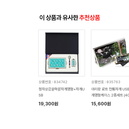
이 상품과 유사한
추천상품
상품번호 : 834742
상품번호 : 835763
청자상감운학문자개명함+자개U
아리랑 로트 전통자개 US
SB
개명함케이스 2종세트 (4G
28GB)
19,300원
15,600원