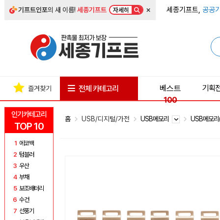
×
세종기프트,
공공기
기프트인포
의 새 이름!
세종기프트
자세히
베스트
기획
전체 카테고리
즐겨찾기
100
인기카테고리
홈
USB/디지털/가전
USB메모리
USB메모리
TOP 10
1
에코백
2
텀블러
3
우산
4
부채
5
보조배터리
6
수건
7
선풍기