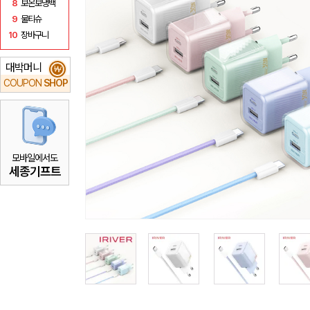
8
보온보냉백
9
물티슈
10
장바구니
대박머니
₩
COUPON
SHOP
모바일에서도
세종기프트