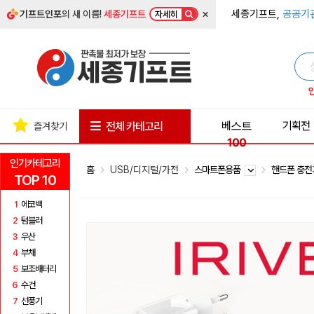
×
세종기프트,
공공기
기프트인포
의 새 이름!
세종기프트
자세히
베스트
기획전
전체 카테고리
즐겨찾기
100
인기카테고리
홈
USB/디지털/가전
스마트폰용품
핸드폰 충
TOP 10
1
에코백
2
텀블러
3
우산
4
부채
5
보조배터리
6
수건
7
선풍기