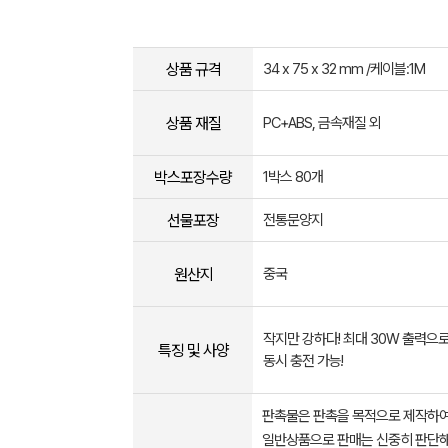
상품 규격
34 x 75 x 32 mm /케이블:1M
상품 재질
PC+ABS, 금속재질 외
박스포장수량
1박스 80개
선물포장
전통문양지
원산지
중국
작지만 강하다! 최대 30W 출력으로
특징 및 사양
동시 충전 가능!
판촉물은 판촉을 목적으로 제작하여
일반상품으로 판매는 신중히 판단해