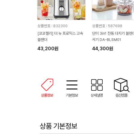
상품번호 : 832300
상품번호 : 587698
[코코젤리] 더 뉴 프로믹스 고속
단미 3in1 전동 다지기 블렌
블랜더
서기 DA-BLSM01
43,200원
44,300원
상품정보
기본정보
상세설명
옵션샘플
상품 기본정보