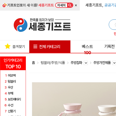
×
세종기프트,
공공기
기프트인포
의 새 이름!
세종기프트
자세히
베스트
기획전
전체 카테고리
즐겨찾기
100
인기카테고리
홈
텀블러/주방/식품
주방잡화
주방가전제품
TOP 10
1
에코백
2
텀블러
3
우산
4
부채
5
보조배터리
6
수건
7
선풍기