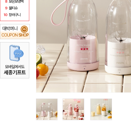
8
보온보냉백
9
물티슈
10
장바구니
대박머니
₩
COUPON
SHOP
모바일에서도
세종기프트