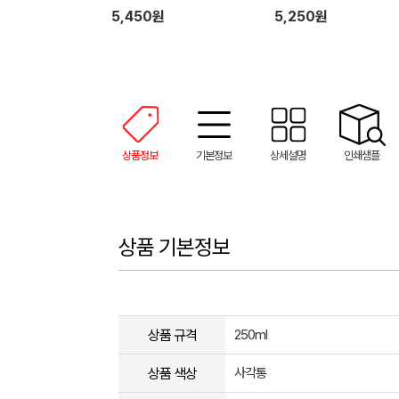
(UV 칼라인쇄 가능)
크림+유시몰 가글2매)
5,450원
5,250원
상품정보
기본정보
상세설명
인쇄샘플
상품 기본정보
상품 규격
250ml
상품 색상
사각통