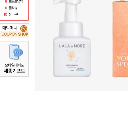
8
보온보냉백
9
물티슈
10
장바구니
대박머니
₩
COUPON
SHOP
모바일에서도
세종기프트