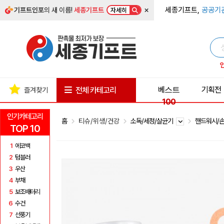
×
세종기프트,
공공기
기프트인포
의 새 이름!
세종기프트
자세히
베스트
기획전
전체 카테고리
즐겨찾기
100
인기카테고리
홈
티슈/위생/건강
소독/세정/살균기
핸드워시/
TOP 10
1
에코백
2
텀블러
3
우산
4
부채
5
보조배터리
6
수건
7
선풍기