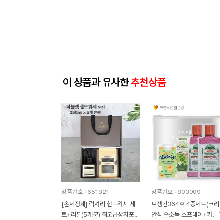
이 상품과 유사한
추천상품
상품번호 : 651821
상품번호 : 803909
[손세정제] 럭셔리 핸드워시 세
브생건364호 4종세트(크
트+리필(5개분) 최고급상자포함
안심 손소독 스프레이+카밀